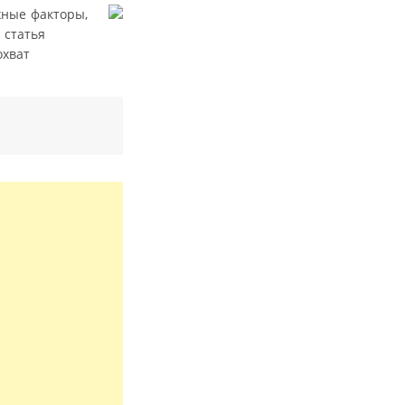
жные факторы,
 статья
охват