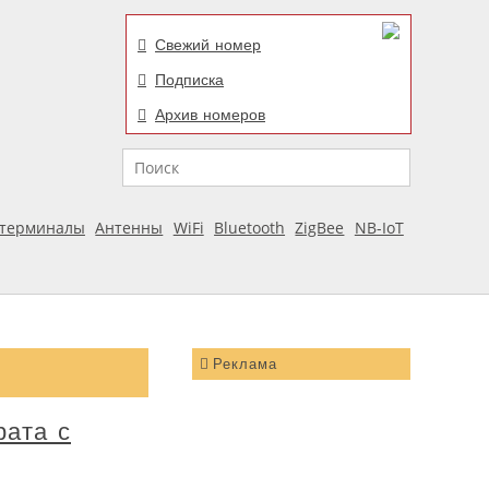
Свежий номер
Подписка
Архив номеров
Поиск
отерминалы
Антенны
WiFi
Bluetooth
ZigBee
NB-IoT
Реклама
рата с