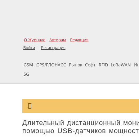
О Журнале
Авторам
Редакция
Войти
|
Регистрация
GSM
GPS/ГЛОНАСС
Рынок
Софт
RFID
LoRaWAN
И
5G
Длительный дистанционный монит
помощью USB-датчиков мощност