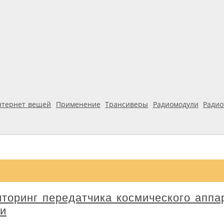
нтернет вещей
Применение
Трансиверы
Радиомодули
Ради
оринг передатчика космического аппа
и