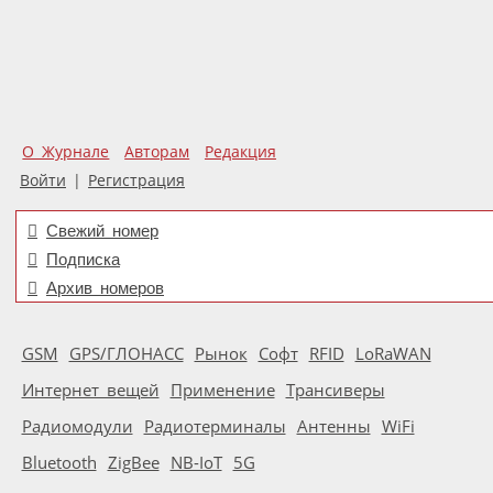
О Журнале
Авторам
Редакция
Войти
|
Регистрация
Свежий номер
Подписка
Архив номеров
GSM
GPS/ГЛОНАСС
Рынок
Софт
RFID
LoRaWAN
Интернет вещей
Применение
Трансиверы
Радиомодули
Радиотерминалы
Антенны
WiFi
Bluetooth
ZigBee
NB-IoT
5G