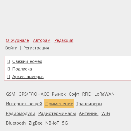
О Журнале
Авторам
Редакция
Войти
|
Регистрация
Свежий номер
Подписка
Архив номеров
GSM
GPS/ГЛОНАСС
Рынок
Софт
RFID
LoRaWAN
Интернет вещей
Применение
Трансиверы
Радиомодули
Радиотерминалы
Антенны
WiFi
Bluetooth
ZigBee
NB-IoT
5G