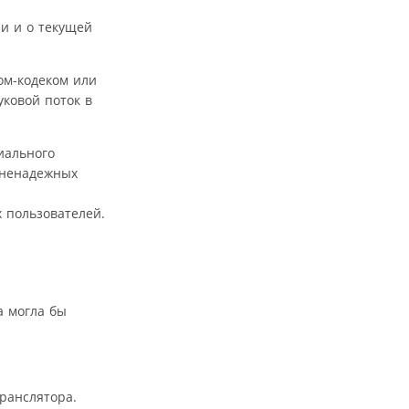
и и о текущей
ом-кодеком или
ковой поток в
иального
 ненадежных
 пользователей.
а могла бы
транслятора.