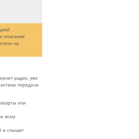
цией
но описание
итана на
ернет-радио, уже
 система передачи
иокарты или
ии всем
й и слышит