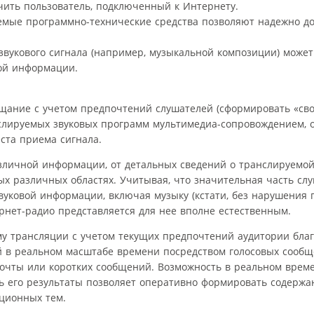
чить пользователь, подключенный к Интернету.
яемые программно-технические средства позволяют надежно до
вукового сигнала (например, музыкальной композиции) может
ой информации.
щание с учетом предпочтений слушателей (сформировать «св
нслируемых звуковых программ мультимедиа-сопровождением, 
ста приема сигнала.
зличной информации, от детальных сведений о транслируемо
х различных областях. Учитывая, что значительная часть сл
вуковой информации, включая музыку (кстати, без нарушения 
ернет-радио представляется для нее вполне естественным.
му трансляции с учетом текущих предпочтений аудитории бла
й в реальном масштабе времени посредством голосовых сооб
чты или коротких сообщений. Возможность в реальном време
ть его результаты позволяет оперативно формировать содерж
ционных тем.