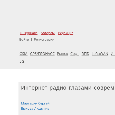
О Журнале
Авторам
Редакция
Войти
|
Регистрация
GSM
GPS/ГЛОНАСС
Рынок
Софт
RFID
LoRaWAN
И
5G
Интернет-радио глазами соврем
Маргарян Сергей
Быкова Людмила