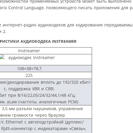
 возможностей применяемых устройств может быть выполнено
rix Control Language, позволяющего писать приложения для 
е интернет-радио аудиокодеков для кодирования передаваемы
 2.
РИСТИКИ АУДИОКОДЕКА INSTREAMER
Instreamer
108×38×78,7
225
ие/декодирование вплоть до 192/320 кбит/
с, поддержка VBR и CBR;
ит при 8/16/22,05/24/32/44,1/48 кГц;
Law, aLaw (частоты, аналогичные PCM)
, 3,5-мм разъем наушников, управление
овнем громкости через браузер
/с Ethernet с автоподстройкой (дуплекс/
, RJ45-коннектор с индикаторами «Связь»,