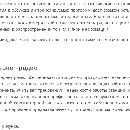
кже технические возможности Интернета, позволяющие контро
тия в обсуждении транслируемых программ, дает возможность
овень интереса к отдельным ее трансляциям. Наличие такой 
 повышения коммерческой привлекательности радиостанции с
ванных в распространении той или иной информации.
 (даже если сравнивать их с возможностями телевизионного
ернет-радио
тернет-радио обеспечивается типовыми программно-техничес
атье рассматриваются только вопросы организации работы с
понента. Учитывая требования к надежности работы станции, 
 специализированного профессионального оборудования, стои
менной компьютерной системы. Вместе с тем, собственно комп
а формирования предназначенных для трансляции материалов,
 рисунке.