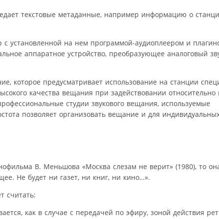
редает текстовые метаданные, например информацию о станци
р с установленной на нем программой-аудиоплеером и плагин
льное аппаратное устройство, преобразующее аналоговый зву
ие, которое предусматривает использование на станции спец
высокого качества вещания при задействовании относительно
профессиональные студии звукового вещания, используемые
стота позволяет организовать вещание и для индивидуальных
офильма В. Меньшова «Москва слезам не верит» (1980), то он
е. Не будет ни газет, ни книг, ни кино…».
т считать:
ается, как в случае с передачей по эфиру, зоной действия ре