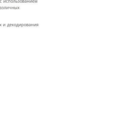
 с использованием
различных
х и декодирования