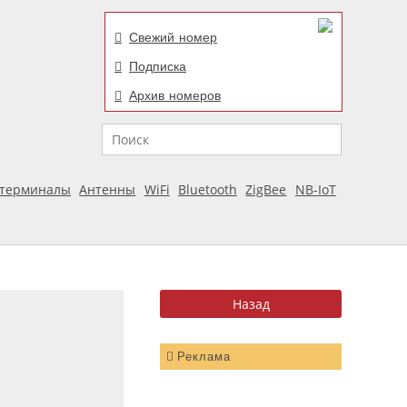
Свежий номер
Подписка
Архив номеров
Поиск
отерминалы
Антенны
WiFi
Bluetooth
ZigBee
NB-IoT
Реклама