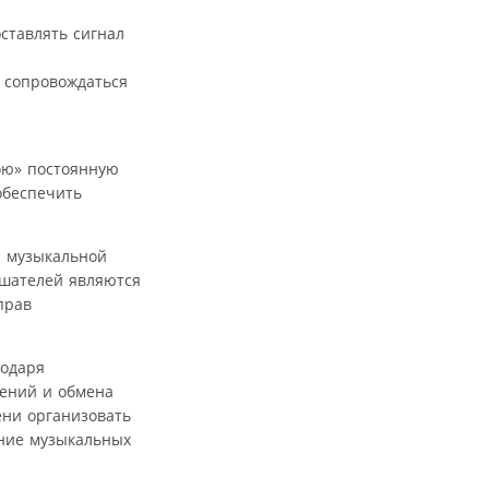
ставлять сигнал
 сопровождаться
ою» постоянную
обеспечить
й музыкальной
ушателей являются
прав
годаря
щений и обмена
ни организовать
ание музыкальных