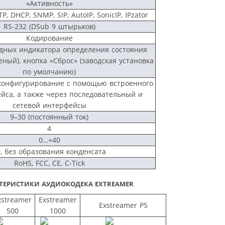
«Активность»
TP, DHCP, SNMP, SIP, AutoIP, SonicIP, IPzator
RS-232 (DSub 9 штырьков)
Кодирование
дных индикатора определения состояния
еный), кнопка «Сброс» (заводская установка
по умолчанию)
конфигурирование с помощью встроенного
йса, а также через последовательный и
сетевой интерфейсы
9–30 (постоянный ток)
4
0…+40
0, без образования конденсата
RoHS, FCC, CE, C-Tick
КТЕРИСТИКИ АУДИОКОДЕКА EXTREAMER
xstreamer
Exstreamer
Exstreamer P5
500
1000