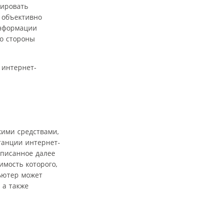
лировать
 объективно
информации
о стороны
 интернет-
кими средствами,
танции интернет-
описанное далее
мость которого,
ьютер может
 а также