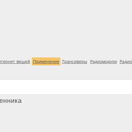
нтернет вещей
Применение
Трансиверы
Радиомодули
Ради
енника