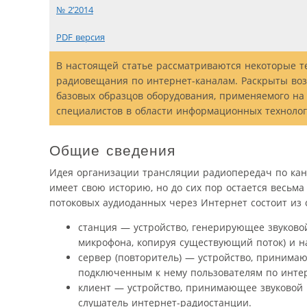
№ 2’2014
PDF версия
В настоящей статье рассматриваются некоторые т
радиовещания по интернет-каналам. Раскрыты во
базовых образцов оборудования, применяемого на
специалистов в области информационных технологи
Общие сведения
Идея организации трансляции радиопередач по кан
имеет свою историю, но до сих пор остается весьма
потоковых аудиоданных через Интернет состоит из 
станция — устройство, генерирующее звуковой
микрофона, копируя существующий поток) и н
сервер (повторитель) — устройство, принима
подключенным к нему пользователям по интер
клиент — устройство, принимающее звуковой 
слушатель интернет-радиостанции.