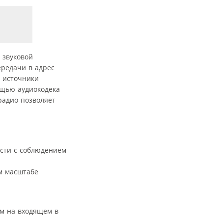
 звуковой
ередачи в адрес
е источники
ощью аудиокодека
радио позволяет
ости с соблюдением
м масштабе
мм на входящем в