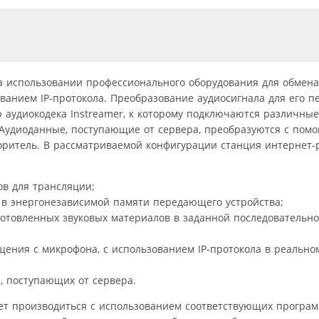
а использовании профессионального оборудования для обмена
анием IP-протокола. Преобразование аудиосигнала для его п
ю аудиокодека Instreamer, к которому подключаются различны
 Аудиоданные, поступающие от сервера, преобразуются с пом
оритель. В рассматриваемой конфигурации станция интернет-
ов для трансляции;
 в энергонезависимой памяти передающего устройства;
готовленных звуковых материалов в заданной последовательн
ения с микрофона, с использованием IP-протокола в реально
, поступающих от сервера.
ет производиться с использованием соответствующих програ