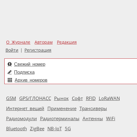
О Журнале
Авторам
Редакция
Войти
|
Регистрация
Свежий номер
Подписка
Архив номеров
GSM
GPS/ГЛОНАСС
Рынок
Софт
RFID
LoRaWAN
Интернет вещей
Применение
Трансиверы
Радиомодули
Радиотерминалы
Антенны
WiFi
Bluetooth
ZigBee
NB-IoT
5G