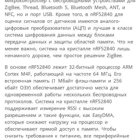
микроконтроллер с беспроводными устройствами для
ZigBee, Thread, Bluetooth 5, Bluetooth Mesh, ANT, и
NFC, но и порт USB. Кроме того, в nRF52840 для
оценки сигналов от датчиков имеются аналого-
цифровые преобразователи (АЦП) и лучшая в классе
система шифрования данных между блоками
передачи данных и защиты областей памяти. Что не
менее важно, система на кристалле nRF52840 лишь
ненамного дороже, чем простое решение ZigBee.
В основе nRF52840 лежит 32-битный процессор ARM
Cortex M4F, работающий на частоте 64 МГц. Его
встроенная память (1 Мбайт флэш-памяти и 256
кбайт ОЗУ) обеспечивает достаточно места для
одновременной работы нескольких беспроводных
протоколов. Система на кристалле nRF52840
поддерживает измерение RSSI с высоким
разрешением и такие функции, как EasyDMA,
которые снижают нагрузку на процессор и
обеспечивают прямой доступ к памяти. Чтобы
снизить требования к питанию, все периферийные