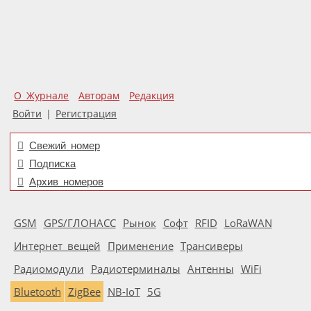
О Журнале
Авторам
Редакция
Войти
|
Регистрация
Свежий номер
Подписка
Архив номеров
GSM
GPS/ГЛОНАСС
Рынок
Софт
RFID
LoRaWAN
Интернет вещей
Применение
Трансиверы
Радиомодули
Радиотерминалы
Антенны
WiFi
Bluetooth
ZigBee
NB-IoT
5G