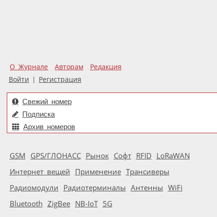
О Журнале
Авторам
Редакция
Войти
|
Регистрация
Свежий номер
Подписка
Архив номеров
GSM
GPS/ГЛОНАСС
Рынок
Софт
RFID
LoRaWAN
Интернет вещей
Применение
Трансиверы
Радиомодули
Радиотерминалы
Антенны
WiFi
Bluetooth
ZigBee
NB-IoT
5G