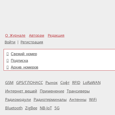
О Журнале
Авторам
Редакция
Войти
|
Регистрация
Свежий номер
Подписка
Архив номеров
GSM
GPS/ГЛОНАСС
Рынок
Софт
RFID
LoRaWAN
Интернет вещей
Применение
Трансиверы
Радиомодули
Радиотерминалы
Антенны
WiFi
Bluetooth
ZigBee
NB-IoT
5G