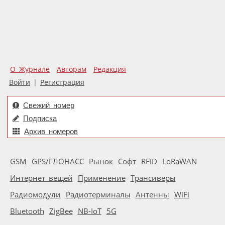
О Журнале
Авторам
Редакция
Войти
|
Регистрация
Свежий номер
Подписка
Архив номеров
GSM
GPS/ГЛОНАСС
Рынок
Софт
RFID
LoRaWAN
Интернет вещей
Применение
Трансиверы
Радиомодули
Радиотерминалы
Антенны
WiFi
Bluetooth
ZigBee
NB-IoT
5G