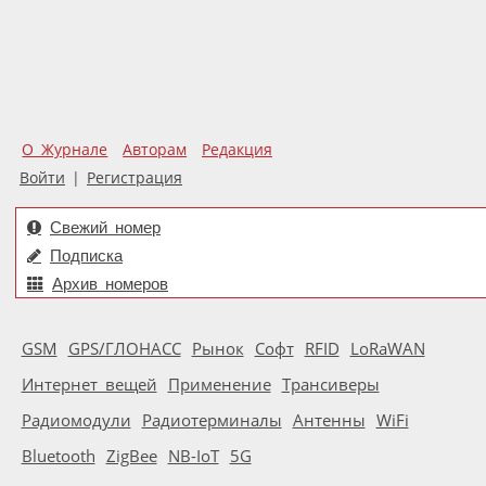
О Журнале
Авторам
Редакция
Войти
|
Регистрация
Свежий номер
Подписка
Архив номеров
GSM
GPS/ГЛОНАСС
Рынок
Софт
RFID
LoRaWAN
Интернет вещей
Применение
Трансиверы
Радиомодули
Радиотерминалы
Антенны
WiFi
Bluetooth
ZigBee
NB-IoT
5G