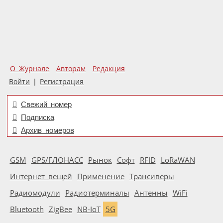
О Журнале
Авторам
Редакция
Войти
|
Регистрация
Свежий номер
Подписка
Архив номеров
GSM
GPS/ГЛОНАСС
Рынок
Софт
RFID
LoRaWAN
Интернет вещей
Применение
Трансиверы
Радиомодули
Радиотерминалы
Антенны
WiFi
Bluetooth
ZigBee
NB-IoT
5G