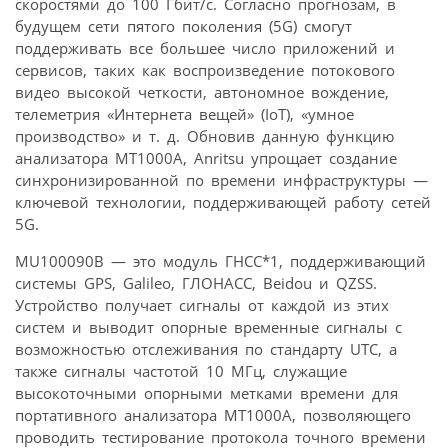
скоростями до 100 Гбит/с. Согласно прогнозам, в
будущем сети пятого поколения (5G) смогут
поддерживать все большее число приложений и
сервисов, таких как воспроизведение потокового
видео высокой четкости, автономное вождение,
телеметрия «Интернета вещей» (IoT), «умное
производство» и т. д. Обновив данную функцию
анализатора MT1000A, Anritsu упрощает создание
синхронизированной по времени инфраструктуры —
ключевой технологии, поддерживающей работу сетей
5G.
MU100090B — это модуль ГНСС*1, поддерживающий
системы GPS, Galileo, ГЛОНАСС, Beidou и QZSS.
Устройство получает сигналы от каждой из этих
систем и выводит опорные временные сигналы с
возможностью отслеживания по стандарту UTC, а
также сигналы частотой 10 МГц, служащие
высокоточными опорными метками времени для
портативного анализатора MT1000A, позволяющего
проводить тестирование протокола точного времени