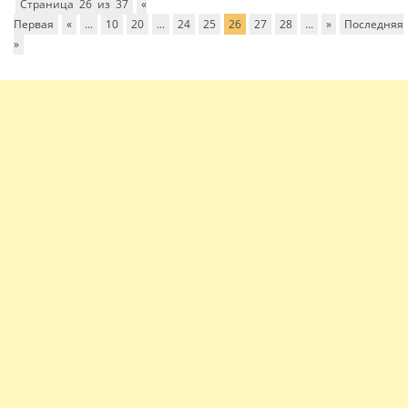
Страница 26 из 37
«
Первая
«
...
10
20
...
24
25
26
27
28
...
»
Последняя
»