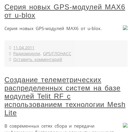
Серия новых GPS-модулей MAX6
от u-blox
Серия новых GPS-модулей MAX6 от u-blox.
11.04.2011
Радиомодули
,
GPS/ГЛОНАСС
Оставить комментарий
Создание телеметрических
распределенных систем на базе
модулей Telit RF с
использованием технологии Mesh
Lite
В современных сетях сбора и передачи