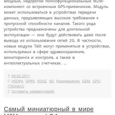
мощный, недорогой полнофункциональный М2М-
компонент со встроенным GPS-приемником. Модуль
может использоваться в устройствах передачи
данных, предъявляющих высокие требования к
пропускной способности каналов. Такого рода
устройства предназначены для длительной
эксплуатации — они будут действовать даже после
вывода из использования сетей 2G. В частности,
новые модули Telit могут применяться в устройствах,
используемых в сфере здравоохранения,
мониторинга и контроля, а также в
интеллектуальных счетчиках. ...
09.03.2011
HSDPA
,
GPRS
,
EDGE
,
3G
,
Радиомодули
,
GSM
,
GPS/
ГЛОНАСС
Оставить комментарий
Самый миниатюрный в мире