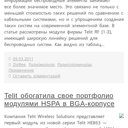
информации беспроводные элементы занимают
все более значимое место. Это связано не только с
меньшей стоимостью таких решений по сравнению с
кабельными системами, но и с упрощением создания
таких систем на современной элементной базе. В
статье рассмотрены модули фирмы Telit RF [1-3],
имеющей широкую линейку решений для
беспроводных систем. Как видно из таблиц...
09.03.2011
ZigBee
,
Радиомодули
,
Радиотерминалы
,
Применение
Оставить комментарий
Telit обогатила свое портфолио
модулями HSPA в BGA-корпусе
Компания Telit Wireless Solutions представляет
первый модуль из новой серии Telit HE863 —