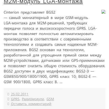
M2M-модуль LGA-монтажа
Cinterion представляет BGS2
— самый миниатюрный в мире GSM-модуль
LGA-монтажа для M2M-решений, требующих
передачи голоса и высокоскоростного GPRS. LGA-
монтаж позволяет полностью автоматизировать
производство в соответствии с современными
технологиями и создавать самые надежные М2М-
приложения. BGS2 основан на технологии,
разработанной для упрощения прямой связи между
М2М-устройствами, датчиками или GPS-приемниками
и позволяет снизить общую стоимость оборудования.
BGS2 доступен в двух модификациях: BGS2-З —
GSM850/900/1800/1900, GPRS класс 10; BGS2-E —
GSM 900/1800, GPRS класс 8. ...
25.02.2011
GPRS
,
Радиомодули
,
GSM
Оставить комментарий