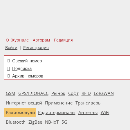
О Журнале
Авторам
Редакция
Войти
|
Регистрация
Свежий номер
Подписка
Архив номеров
GSM
GPS/ГЛОНАСС
Рынок
Софт
RFID
LoRaWAN
Интернет вещей
Применение
Трансиверы
Радиомодули
Радиотерминалы
Антенны
WiFi
Bluetooth
ZigBee
NB-IoT
5G