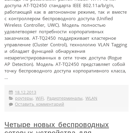
доступа AT-TQ2450 стандарта IEEE 802.11a/b/g/n,
работающей как в автономном режиме, так и вместе
с контроллером беспроводного доступа (Unified
Wireless Controller, UWC). Модель полностью
удовлетворяет потребности корпоративных
заказчиков. AT-TQ2450 поддерживает кластерное
управление (Cluster Control), технологию VLAN Tagging
и обладает функцией обнаружения
незарегистрированных в сети точек доступа (Rogue
AP Detection). Модель AT-TQ2450 представляет собой
точку беспроводного доступа корпоративного класса,
...
18.12.2013
роутеры
,
WiFi
,
Радиотерминалы
,
WLAN
Оставить комментарий
Четыре новых беспроводных
сетевых устройства для