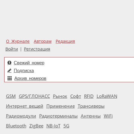
О Журнале
Авторам
Редакция
Войти
|
Регистрация
Свежий номер
Подписка
Архив номеров
GSM
GPS/ГЛОНАСС
Рынок
Софт
RFID
LoRaWAN
Интернет вещей
Применение
Трансиверы
Радиомодули
Радиотерминалы
Антенны
WiFi
Bluetooth
ZigBee
NB-IoT
5G