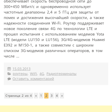
обеспечивает скорость беспроводной сети до
300+450 Мбит/с и одновременно использует
частотные диапазоны 2,4 и 5 ГГц для защиты от
помех и достижения высочайшей скорости, а также
надежности соединения Wi-Fi. Роутер поддерживает
новое поколение связи 4G по технологии LTE и
прошел испытания с использованием модемов Yota
LTE (модели LU150 и LU156), 3G/4G-модемов Huawei
E392 и M150-1, а также совместим с широким
списком 3G-модемов различных операторов, в том
числе ...
15.03.2013
роутеры
,
WiFi
,
4G
,
Радиотерминалы
Оставить комментарий
Страница 2 из 4
«
1
2
3
4
»