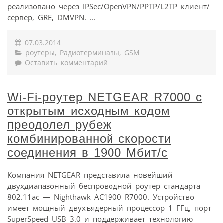
реализовано через IPSec/OpenVPN/PPTP/L2TP клиент/
сервер, GRE, DMVPN. ...
07.03.2014
роутеры
,
Радиотерминалы
,
GSM
Оставить комментарий
Wi-Fi-роутер NETGEAR R7000 c
открытым исходным кодом
преодолел рубеж
комбинированной скорости
соединения в 1900 Мбит/с
Компания NETGEAR представила новейший
двухдиапазонный беспроводной роутер стандарта
802.11ac — Nighthawk AC1900 R7000. Устройство
имеет мощный двухъядерный процессор 1 ГГц, порт
SuperSpeed USB 3.0 и поддерживает технологию