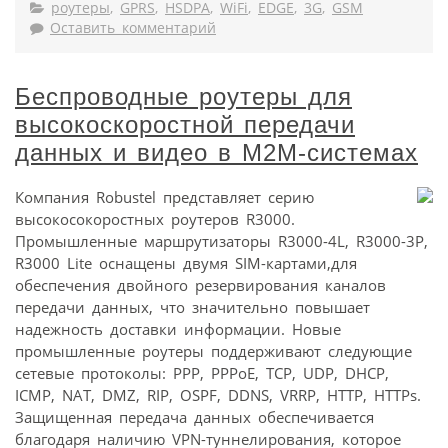
роутеры
,
GPRS
,
HSDPA
,
WiFi
,
EDGE
,
3G
,
GSM
Оставить комментарий
Беспроводные роутеры для
высокоскоростной передачи
данных и видео в М2М-системах
Компания Robustel представляет серию
высокосокоростных роутеров R3000.
Промышленные маршрутизаторы R3000-4L, R3000-3P,
R3000 Lite оснащены двумя SIM-картами,для
обеспечения двойного резервирования каналов
передачи данных, что значительно повышает
надежность доставки информации. Новые
промышленные роутеры поддерживают следующие
сетевые протоколы: PPP, PPPoE, TCP, UDP, DHCP,
ICMP, NAT, DMZ, RIP, OSPF, DDNS, VRRP, HTTP, HTTPs.
Защищенная передача данных обеспечивается
благодаря наличию VPN-туннелирования, которое