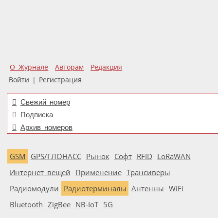
О Журнале
Авторам
Редакция
Войти
|
Регистрация
Свежий номер
Подписка
Архив номеров
GSM
GPS/ГЛОНАСС
Рынок
Софт
RFID
LoRaWAN
Интернет вещей
Применение
Трансиверы
Радиомодули
Радиотерминалы
Антенны
WiFi
Bluetooth
ZigBee
NB-IoT
5G