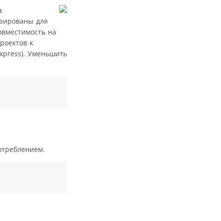
а
изированы для
овместимость на
роектов к
xpress). Уменьшить
отреблением.