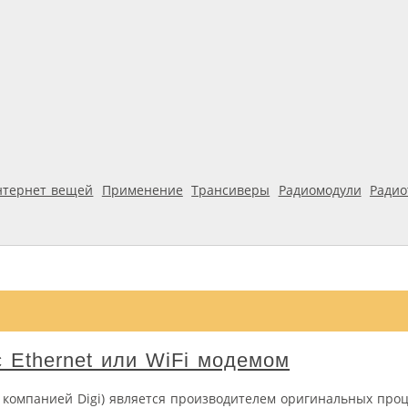
нтернет вещей
Применение
Трансиверы
Радиомодули
Ради
 Ethernet или WiFi модемом
а компанией Digi) является производителем оригинальных про