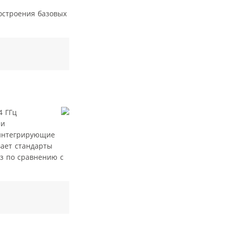
построения базовых
4 ГГц
 и
 интегрирующие
вает стандарты
з по сравнению с