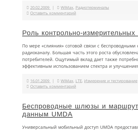
20.02.2009
|
WiMax
,
Радиотерминалы
Оставить комментарий
Роль контрольно-измерительных 
По мере «слияния» сотовой связи с беспроводными
радиоканалу. Большая часть этого роста обусловл
потребителей. Ощутимый вклад дает также потребно
эффективным использованием спектра и улучшением
16.01.2009
|
WiMax
,
LTE
,
Измерение и тестирование
Оставить комментарий
Беспроводные шлюзы и маршрути
данным UMDA
Универсальный мобильный доступ UMDA предоставл