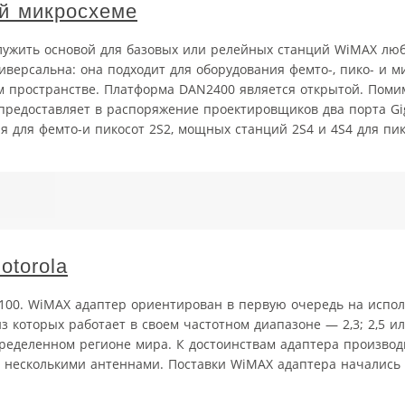
й микросхеме
служить основой для базовых или релейных станций WiMAX лю
версальна: она подходит для оборудования фемто-, пико- и ми
ом пространстве. Платформа DAN2400 является открытой. Поми
редоставляет в распоряжение проектировщиков два порта Giga
для фемто-и пикосот 2Ѕ2, мощных станций 2Ѕ4 и 4Ѕ4 для пико
torola
00. WiMAX адаптер ориентирован в первую очередь на испол
з которых работает в своем частотном диапазоне — 2,3; 2,5 ил
ределенном регионе мира. К достоинствам адаптера производ
несколькими антеннами. Поставки WiMAX адаптера начались в