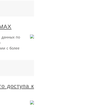
iMAX
и данных по
и
нии с более
о доступа к