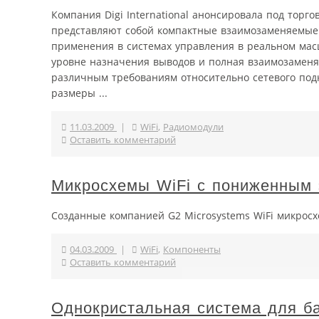
Компания Digi International анонсировала под торг
представляют собой компактные взаимозаменяемые
применения в системах управления в реальном мас
уровне назначения выводов и полная взаимозаменя
различным требованиям относительно сетевого подк
размеры ...
11.03.2009
|
WiFi
,
Радиомодули
Оставить комментарий
Микросхемы WiFi с пониженным 
Созданные компанией G2 Microsystems WiFi микросх
04.03.2009
|
WiFi
,
Компоненты
Оставить комментарий
Однокристальная система для б