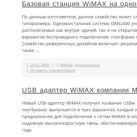
Базовая станция WiMAX на одно
По данным изготовителя, данное семейство может 
типоразмера. Однокристальная система DAN2400 уни
располагаемых как внутри зданий, так и на открыт
вариантов беспроводного подключения, платформа п
Семейство референсных дизайнов включает решения 
также ...
24.02.2009
|
WiMax
,
Компоненты
Оставить комментарий
USB адаптер WiMAX компании Mo
Новый USB адаптер WiMAX получил название USBw 1
ноутбуками; выпускается в трех вариантах, каждый и
предназначен для подключения к сетям WiMAX в оп
надежную высокоскоростную связь, обеспечиваемую 
года.