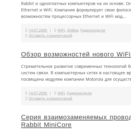
Rabbit и одноплатных компьютеров на их основе. 
Ethernet и WiFi. Компания формулирует свою фило
возможностям процессорных Ethernet и WiFi мод...
14.07.2009
|
WiFi
,
ZigBee
,
Радиомодули
Оставить комментарий
Обзор возможностей нового WiFi
Стремительное развитие современных технологий б
систем связи. В компьютерных сетях в настоящее в
посвящена модулям компании Motorola для осуществл
14.07.2009
|
WiFi
,
Радиомодули
Оставить комментарий
Серия взаимозаменяемых провод
Rabbit MiniCore