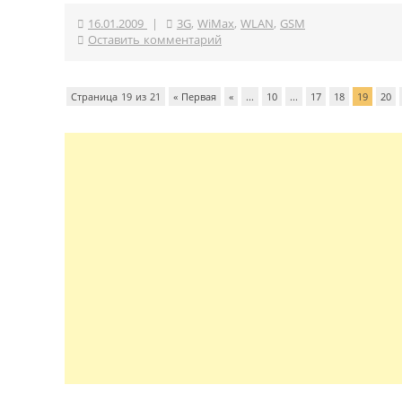
16.01.2009
|
3G
,
WiMax
,
WLAN
,
GSM
Оставить комментарий
Страница 19 из 21
« Первая
«
...
10
...
17
18
19
20