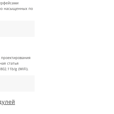
терфейсами
 но насыщенных по
 проектирования
ная статья
2.11b/g (WiFi).
дулей