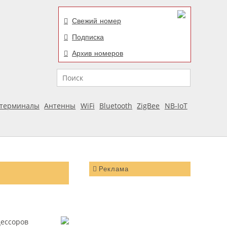
Свежий номер
Подписка
Архив номеров
Поиск
отерминалы
Антенны
WiFi
Bluetooth
ZigBee
NB-IoT
Реклама
цессоров