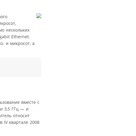
бого
кросот,
мо нескольких
bit Ethernet.
- и микросот, а
ьзование вместе с
и 3,5 ГГц — и
итель относит
 IV квартале 2008