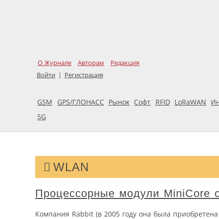
О Журнале
Авторам
Редакция
Войти
|
Регистрация
GSM
GPS/ГЛОНАСС
Рынок
Софт
RFID
LoRaWAN
И
5G
WLAN
Процессорные модули MiniCore c
Компания Rabbit (в 2005 году она была приобретен