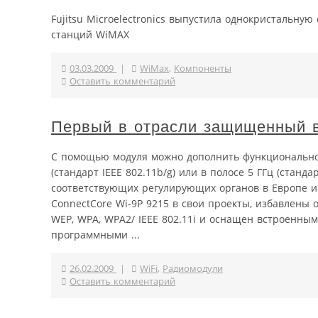
Fujitsu Microelectronics выпустила однокристальну
станций WiMAX
03.03.2009
|
WiMax
,
Компоненты
Оставить комментарий
Первый в отрасли защищенный в
C помощью модуля можно дополнить функционально
(стандарт IEEE 802.11b/g) или в полосе 5 ГГц (станд
соответствующих регулирующих органов в Европе и
ConnectCore Wi-9P 9215 в свои проекты, избавлены
WEP, WPA, WPA2/ IEEE 802.11i и оснащен встроенн
программными ...
26.02.2009
|
WiFi
,
Радиомодули
Оставить комментарий