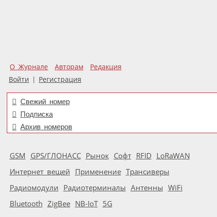
О Журнале
Авторам
Редакция
Войти
|
Регистрация
Свежий номер
Подписка
Архив номеров
GSM
GPS/ГЛОНАСС
Рынок
Софт
RFID
LoRaWAN
Интернет вещей
Применение
Трансиверы
Радиомодули
Радиотерминалы
Антенны
WiFi
Bluetooth
ZigBee
NB-IoT
5G