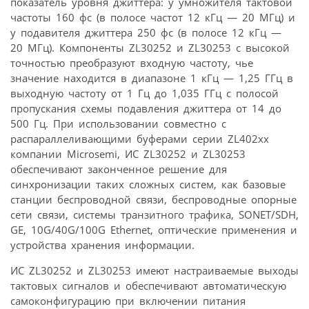
показатель уровня джиттера: у умножителя тактовой
частоты 160 фс (в полосе частот 12 кГц — 20 МГц) и
у подавителя джиттера 250 фс (в полосе 12 кГц —
20 МГц). Компоненты ZL30252 и ZL30253 с высокой
точностью преобразуют входную частоту, чье
значение находится в диапазоне 1 кГц — 1,25 ГГц в
выходную частоту от 1 Гц до 1,035 ГГц с полосой
пропускания схемы подавления джиттера от 14 до
500 Гц. При использовании совместно с
распараллеливающими буферами серии ZL402xx
компании Microsemi, ИС ZL30252 и ZL30253
обеспечивают законченное решение для
синхронизации таких сложных систем, как базовые
станции беспроводной связи, беспроводные опорные
сети связи, системы транзитного трафика, SONET/SDH,
GE, 10G/40G/100G Ethernet, оптические применения и
устройства хранения информации.
ИС ZL30252 и ZL30253 имеют настраиваемые выходы
тактовых сигналов и обеспечивают автоматическую
самоконфигурацию при включении питания