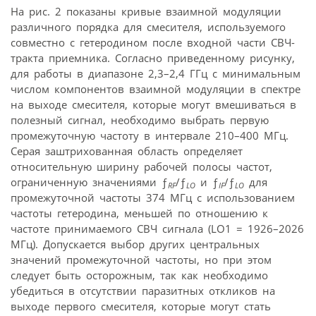
На рис. 2 показаны кривые взаимной модуляции
различного порядка для смесителя, используемого
совместно с гетеродином после входной части СВЧ-
тракта приемника. Согласно приведенному рисунку,
для работы в диапазоне 2,3–2,4 ГГц с минимальным
числом компонентов взаимной модуляции в спектре
на выходе смесителя, которые могут вмешиваться в
полезный сигнал, необходимо выбрать первую
промежуточную частоту в интервале 210–400 МГц.
Серая заштрихованная область определяет
относительную ширину рабочей полосы частот,
ограниченную значениями ƒ
/ƒ
и ƒ
/ƒ
для
RF
LO
IF
LO
промежуточной частоты 374 МГц с использованием
частоты гетеродина, меньшей по отношению к
частоте принимаемого СВЧ сигнала (LO1 = 1926–2026
МГц). Допускается выбор других центральных
значений промежуточной частоты, но при этом
следует быть осторожным, так как необходимо
убедиться в отсутствии паразитных откликов на
выходе первого смесителя, которые могут стать