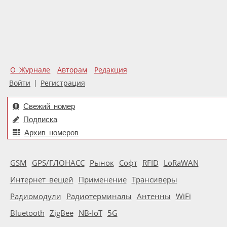
О Журнале
Авторам
Редакция
Войти
|
Регистрация
Свежий номер
Подписка
Архив номеров
GSM
GPS/ГЛОНАСС
Рынок
Софт
RFID
LoRaWAN
Интернет вещей
Применение
Трансиверы
Радиомодули
Радиотерминалы
Антенны
WiFi
Bluetooth
ZigBee
NB-IoT
5G