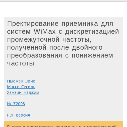
Пректирование приемника для
систем WiMax с дискретизацией
промежуточной частоты,
полученной после двойного
преобразования с понижением
частоты
Ньюман Эрик
Массе Сесиль
Хамзин Наджим
№ 3’2008
PDF версия
В статье описывается приемник с дискретизацией