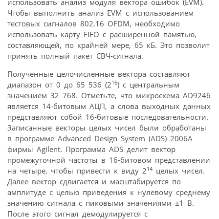
использовать анализ модуля вектора ошибок (EVM).
Чтобы выполнить анализ EVM с использованием
тестовых сигналов 802.16 OFDM, необходимо
использовать карту FIFO с расширенной памятью,
составляющей, по крайней мере, 65 кБ. Это позволит
принять полный пакет СВЧ-сигнала.
Полученные целочисленные вектора составляют
16
диапазон от 0 до 65 536 (2
) с центральным
значением 32 768. Отметьте, что микросхема AD9246
является 14-битовым АЦП, а слова выходных данных
представляют собой 16-битовые последовательности.
Записанные векторы целых чисел были обработаны
в программе Advanced Design System (ADS) 2006A
фирмы Agilent. Программа ADS делит вектор
промежуточной частоты в 16-битовом представлении
14
на четыре, чтобы привести к виду 2
целых чисел.
Далее вектор сдвигается и масштабируется по
амплитуде с целью приведения к нулевому среднему
значению сигнала с пиковыми значениями ±1 В.
После этого сигнал демодулируется с