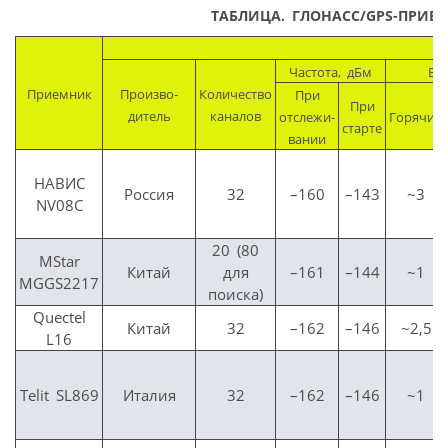
ТАБЛИЦА.
ГЛОНАСС/GPS-ПРИЕМ
Частота, дБм
Вр
Приемник
Произво-
Количество
При
При
дитель
каналов
отслежи-
Горячий
старте
вании
НАВИС
Россия
32
–160
–143
~3
NV08C
20 (80
MStar
Китай
для
–161
–144
~1
MGGS2217
поиска)
Quectel
Китай
32
–162
–146
~2,5
L16
Telit SL869
Италия
32
–162
–146
~1