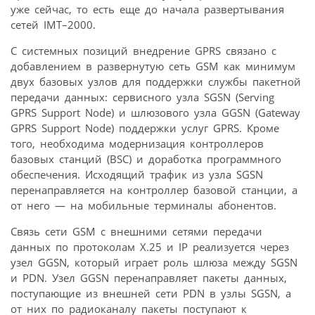
уже сейчас, то есть еще до начала развертывания
сетей IMT–2000.
С системных позиций внедрение GPRS связано с
добавлением в развернутую сеть GSM как минимум
двух базовых узлов для поддержки службы пакетной
передачи данных: сервисного узла SGSN (Serving
GPRS Support Node) и шлюзового узла GGSN (Gateway
GPRS Support Node) поддержки услуг GPRS. Кроме
того, необходима модернизация контроллеров
базовых станций (BSC) и доработка программного
обеспечения. Исходящий трафик из узла SGSN
перенаправляется на контроллер базовой станции, а
от него — на мобильные терминалы абонентов.
Связь сети GSM с внешними сетями передачи
данных по протоколам Х.25 и IP реализуется через
узел GGSN, который играет роль шлюза между SGSN
и PDN. Узел GGSN перенаправляет пакеты данных,
поступающие из внешней сети PDN в узлы SGSN, а
от них по радиоканалу пакеты поступают к