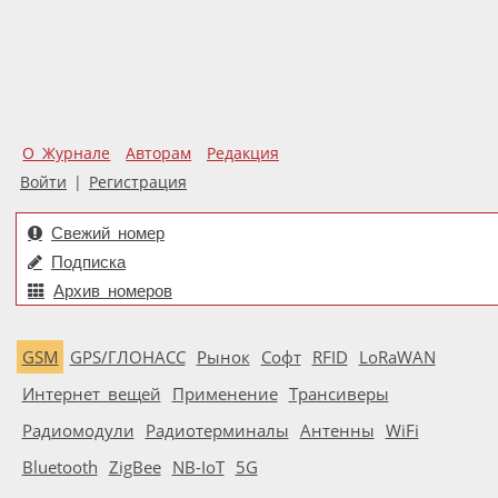
О Журнале
Авторам
Редакция
Войти
|
Регистрация
Свежий номер
Подписка
Архив номеров
GSM
GPS/ГЛОНАСС
Рынок
Софт
RFID
LoRaWAN
Интернет вещей
Применение
Трансиверы
Радиомодули
Радиотерминалы
Антенны
WiFi
Bluetooth
ZigBee
NB-IoT
5G