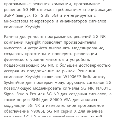
программные решения компании, программное
решение 5G NR отвечает требованиям спецификации
3GPP (выпуск 15 TS 38 5G) и интегрируется с
множеством генераторов и анализаторов сигналов
компании Keysight.
Ранняя доступность программных решений 5G NR
компании Keysight позволяет производителям
чипсетов и устройств выполнять моделирование,
создавать прототипы и проверять реализации
физического уровня чипсетов и устройств,
поддерживающих 5G NR, с большей достоверностью,
ускоряя их продвижение на рынок. Решения
компании Keysight включают W1906EP библиотеку
SystemVue для проверки модулирующих сигналов 5G,
позволяющую моделировать сигналы 5G NR, N7631C
Signal Studio Pro для 5G NR для создания сигналов, а
также опцию BHN для 89600 VSA для анализа
модуляции 5G NR и измерительное программное
обеспечение N9085E 5G NR серии X для анализа
сигналов 5G NR в ходе разработки и испытаний.