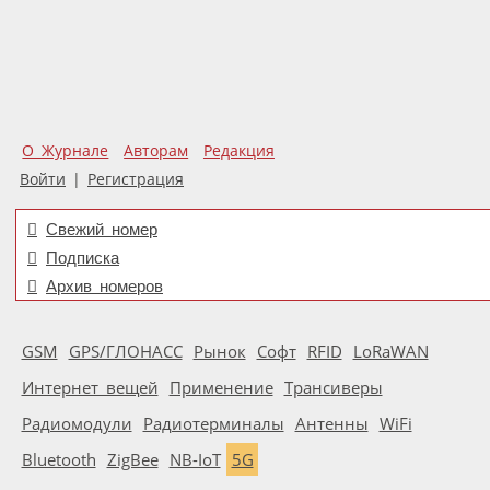
О Журнале
Авторам
Редакция
Войти
|
Регистрация
Свежий номер
Подписка
Архив номеров
GSM
GPS/ГЛОНАСС
Рынок
Софт
RFID
LoRaWAN
Интернет вещей
Применение
Трансиверы
Радиомодули
Радиотерминалы
Антенны
WiFi
Bluetooth
ZigBee
NB-IoT
5G