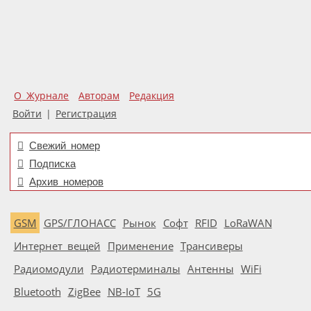
О Журнале
Авторам
Редакция
Войти
|
Регистрация
Свежий номер
Подписка
Архив номеров
GSM
GPS/ГЛОНАСС
Рынок
Софт
RFID
LoRaWAN
Интернет вещей
Применение
Трансиверы
Радиомодули
Радиотерминалы
Антенны
WiFi
Bluetooth
ZigBee
NB-IoT
5G