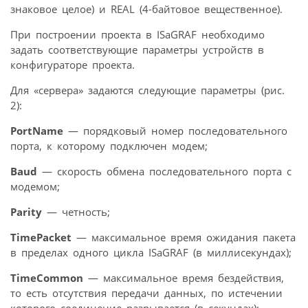
знаковое целое) и REAL (4-байтовое вещественное).
При построении проекта в ISaGRAF необходимо
задать соответствующие параметры устройств в
конфигураторе проекта.
Для «сервера» задаются следующие параметры (рис.
2):
PortName
— порядковый номер последовательного
порта, к которому подключен модем;
Baud
— скорость обмена последовательного порта с
модемом;
Parity
— четность;
TimePacket
— максимальное время ожидания пакета
в пределах одного цикла ISaGRAF (в миллисекундах);
TimeCommon
— максимальное время бездействия,
то есть отсутствия передачи данных, по истечении
которого соединение разрывается (в секундах);