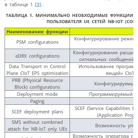
в таблице 1 [
3]
.
ТАБЛИЦА 1
. МИНИМАЛЬНО НЕОБХОДИМЫЕ ФУНКЦИИ, 
ПОЛЬЗОВАТЕЛЯ UE СЕТЕЙ NB-IOT (СОГЛА
Наименование функции
Конфигурирование режима 
PSM configurations
Конфигурирование расшире
eDRX configurations
сигнальных сообщений (E
Data Transport in Control
Использование программ
Plane CIoT EPS optimization
вещей» CIoT 
PRB (Physical Resource
Конфигурируемый 
Block) configurations
Deployment mode
Программируемый вы
Paging
П
SCEF (Service Capabilities
SCEF deployment plans
(Application Prog
SMS without combined
Возможность упр
attach for NB-IoT only UEs
Возможность оператора со