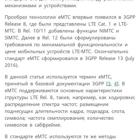
механизмами и устройствами.
Прообраз технологии eMTC впервые появился в 3GPP
Release 8, где были представлены LTE Cat. 1 и LTE-
MTC. В Rel. 10/11 добавлены функции NIMTC и
SIMTC. Далее в Rel. 12 были сформулированы
требования по минимальной функциональности и
цене мобильных устройств LTE-MTC. Окончательно
стандарт eMTC сформировался в 3GPP Release 13 (July
2016).
В данной статье используется термин eMTC,
принятый в базовой документации 3GPP [
3
,
4
]. В
eMTC поддерживаются основные характеристики
структуры LTE Rel. 8, такие, например, как кодировки;
распределение спектра частот; размещение
поднесущих длительности кадра, подкадра, слота,
символа; частота семплирования; количество
символов в сабфрейме.
В стандарте eMTC используются те же методы