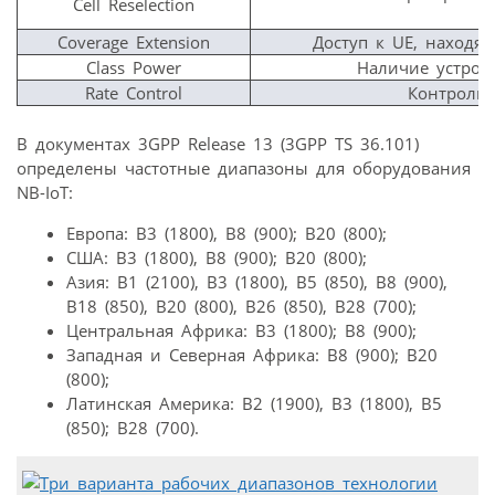
Cell Reselection
Coverage Extension
Доступ к UE, находя
Class Power
Наличие устрой
Rate Control
Контроль
В документах 3GPP Release 13 (3GPP TS 36.101)
определены частотные диапазоны для оборудования
NB-IoT:
Европа: B3 (1800), B8 (900); B20 (800);
США: B3 (1800), B8 (900); B20 (800);
Азия: B1 (2100), B3 (1800), B5 (850), B8 (900),
B18 (850), B20 (800), B26 (850), B28 (700);
Центральная Африка: B3 (1800); B8 (900);
Западная и Северная Африка: B8 (900); B20
(800);
Латинская Америка: B2 (1900), B3 (1800), B5
(850); B28 (700).