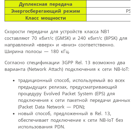
Дуплексная передача
H
Энергосберегающий режим
PSM,
Класс мощности
Скорости передачи для устройств класса NB1
составляют 70 кбит/с (GMSK) и 240 кбит/с (8PSK) для
направлений «вверх» и «вниз» соответственно.
Ширина полосы — 180 кГц.
Согласно спецификации 3GPP Rel. 13 возможно два
варианта (Network Attach) подключения к сети NB-IoT:
традиционный способ, используемый во всех
предыдущих релизах, предусматривающий
процедуру Evolved Packet System (EPS) для
подключения к сети пакетной передачи данных
(Packet Data Network — PDN);
новый способ, предложенный в Rel. 13,
обеспечивает подключение к сети NB-IoT без
использования PDN.