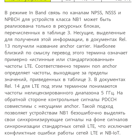
В режиме In Band связь по каналам NPSS, NSSS и
NPBCH для устройств класса NB1 может быть
реализована только в ресурсных блоках,
перечисленных в таблице 3. Несущие, выделенные
для получения этой информации, в документах Rel.
13 получили название anchor carrier. Наиболее
близкий по смыслу перевод этого термина означает
примерно «истинные или стандартизованные»
частоты LTE. Соответственно термин non anchor
определяет частоты, выходящие за пределы
значений, приведенных в таблице 3. В документах
Rel. 14 для LTE под этим термином понимаются
частоты нелицензированного диапазона 5 ГГц. На
обратной стороне контрольные сигналы PDCCH
совместимы с несущими anchor. Такой подход
позволяет устройствам NB1 безошибочно выделять
свои синхронизирующие сигналы на фоне сигналов
синхронизации стандартных сетей LTE, что исключает
конфликтные ошибки работы сетей LTE и NB-IoT.