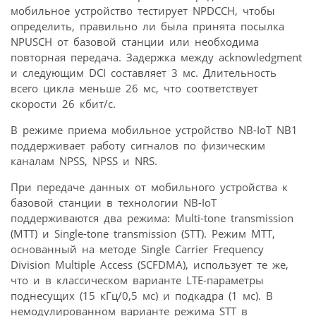
мобильное устройство тестирует NPDCCH, чтобы
определить, правильно ли была принята посылка
NPUSCH от базовой станции или необходима
повторная передача. Задержка между acknowledgment
и следующим DCI составляет 3 мс. Длительность
всего цикла меньше 26 мс, что соответствует
скорости 26 кбит/с.
В режиме приема мобильное устройство NB-IoT NB1
поддерживает работу сигналов по физическим
каналам NPSS, NPSS и NRS.
При передаче данных от мобильного устройства к
базовой станции в технологии NB-IoT
поддерживаются два режима: Multi-tone transmission
(MTT) и Single-tone transmission (STT). Режим MTT,
основанный на методе Single Carrier Frequency
Division Multiple Access (SCFDMA), использует те же,
что и в классическом варианте LTE-параметры
поднесущих (15 кГц/0,5 мс) и подкадра (1 мс). В
немодулированном варианте режима STT в