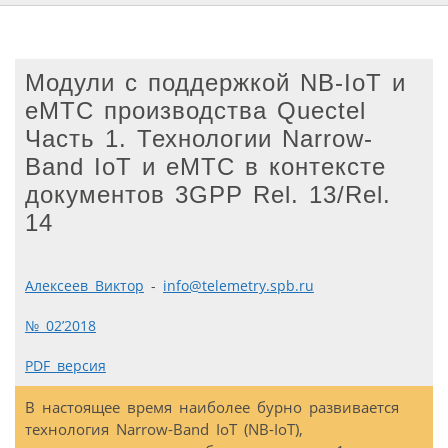
Модули с поддержкой NB-IoT и
eMTC производства Quectel
Часть 1. Технологии Narrow-
Band IoT и eMTC в контексте
документов 3GPP Rel. 13/Rel.
14
Алексеев Виктор
-
info@telemetry.spb.ru
№ 02’2018
PDF версия
В настоящее время наиболее бурно развивается
технология Narrow-Band IoT (NB-IoT),