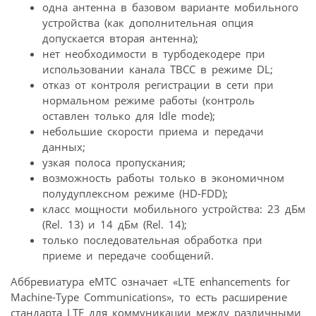
одна антенна в базовом варианте мобильного
устройства (как дополнительная опция
допускается вторая антенна);
нет необходимости в турбодекодере при
использовании канала TBCC в режиме DL;
отказ от контроля регистрации в сети при
нормальном режиме работы (контроль
оставлен только для Idle mode);
небольшие скорости приема и передачи
данных;
узкая полоса пропускания;
возможность работы только в экономичном
полудуплексном режиме (HD-FDD);
класс мощности мобильного устройства: 23 дБм
(Rel. 13) и 14 дБм (Rel. 14);
только последовательная обработка при
приеме и передаче сообщений.
Аббревиатура eMTC означает «LTE enhancements for
Machine-Type Communications», то есть расширение
стандарта LTE для коммуникации между различными