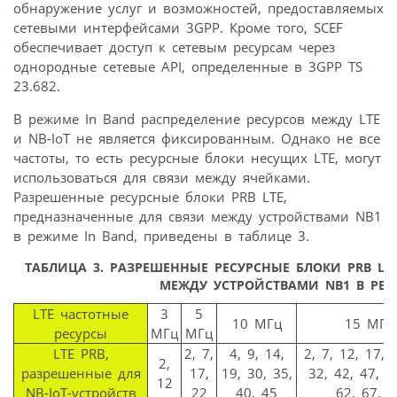
обнаружение услуг и возможностей, предоставляемых
сетевыми интерфейсами 3GPP. Кроме того, SCEF
обеспечивает доступ к сетевым ресурсам через
однородные сетевые API, определенные в 3GPP TS
23.682.
В режиме In Band распределение ресурсов между LTE
и NB-IoT не является фиксированным. Однако не все
частоты, то есть ресурсные блоки несущих LTE, могут
использоваться для связи между ячейками.
Разрешенные ресурсные блоки PRB LTE,
предназначенные для связи между устройствами NB1
в режиме In Band, приведены в таблице 3.
ТАБЛИЦА 3.
РАЗРЕШЕННЫЕ РЕСУРСНЫЕ БЛОКИ PRB LTE
МЕЖДУ УСТРОЙСТВАМИ NB1 В РЕЖ
LTE частотные
3
5
10 МГц
15 МГц
ресурсы
МГц
МГц
LTE PRB,
2, 7,
4, 9, 14,
2, 7, 12, 17, 
2,
разрешенные для
17,
19, 30, 35,
32, 42, 47, 5
12
NB-IoT-устройств
22
40, 45
62, 67, 7