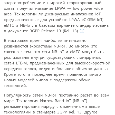
энергопотребление и широкий территориальный
охват, получил название LPWA — low power wide
area. Технологии лицензируемых диапазонов IoT,
предназначенные для устройств LPWA eC-GSM-IoT,
eMTC и NB-IoT, в базовом варианте стандартизованы
в документе 3GPP Release 13 (Rel. 13)
[1]
.
В настоящее время наиболее интенсивно
развиваются экосистемы NB-IoT. Во многом это
связано с тем, что сети NB-IoT и eMTC могут быть
реализованы внутри существующих стандартных
сетей LTE-M, предназначенных для высокоскоростной
передачи голоса, видео и больших объемов данных.
Кроме того, в последнее время появилось много
новых моделей чипов с поддержкой обеих
технологий.
Популярность сетей NB-IoT постоянно растет во всем
мире. Технология Narrow-Band IoT (NB-IoT)
регламентирована наряду с отмеченными выше
технологиями в стандарте 3GPP Rel. 13. Другое