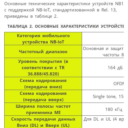
Основные технические характеристики устройств NB1
c поддержкой NB-IoT, стандартизованной в Rel. 13,
приведены в таблице 2.
ТАБЛИЦА 2.
ОСНОВНЫЕ ХАРАКТЕРИСТИКИ УСТРОЙСТВ NB
Категория мобильного
устройства NB-IoT
Основная и защитна
Частотный диапазон
частоты 800
Уровень покрытия (в
соответствии с TR
164 дБ д
36.888/45.820)
Схема кодирования
OFDMA,
(передача вниз)
Схема кодирования
Single tone, 15 
(передача вверх)
Ширина полосы частот
180 кГц (2
приемника МЕ
Скорость передачи данных
Для DL и UL (4 врем
Вниз (DL) и Вверх (UL)
2