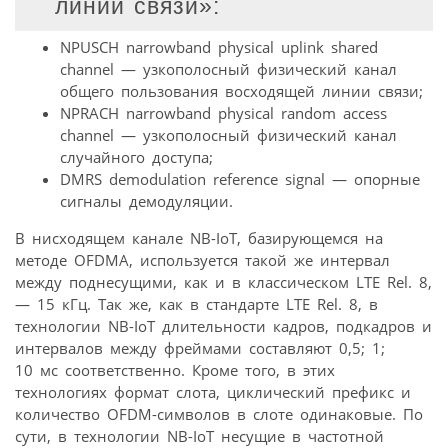
линии связи»:
NPUSCH narrowband physical uplink shared
channel — узкополосный физический канал
общего пользования восходящей линии связи;
NPRACH narrowband physical random access
channel — узкополосный физический канал
случайного доступа;
DMRS demodulation reference signal — опорные
сигналы демодуляции.
В нисходящем канале NB-IoT, базирующемся на
методе OFDMA, используется такой же интервал
между поднесущими, как и в классическом LTE Rel. 8,
— 15 кГц. Так же, как в стандарте LTE Rel. 8, в
технологии NB-IoT длительности кадров, подкадров и
интервалов между фреймами составляют 0,5; 1;
10 мс соответственно. Кроме того, в этих
технологиях формат слота, циклический префикс и
количество OFDM-символов в слоте одинаковые. По
сути, в технологии NB-IoT несущие в частотной