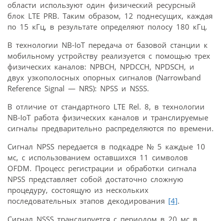
области используют один физический ресурсный
блок LTE PRB. Таким образом, 12 поднесущих, каждая
по 15 кГц, в результате определяют полосу 180 кГц.
В технологии NB-IoT передача от базовой станции к
мобильному устройству реализуется с помощью трех
физических каналов: NPBCH, NPDCCH, NPDSCH, и
двух узкополосных опорных сигналов (Narrowband
Reference Signal — NRS): NPSS и NSSS.
В отличие от стандартного LTE Rel. 8, в технологии
NB-IoT работа физических каналов и транслируемые
сигналы предварительно распределяются по времени.
Сигнал NPSS передается в подкадре № 5 каждые 10
мс, с использованием оставшихся 11 символов
OFDM. Процесс регистрации и обработки сигнала
NPSS представляет собой достаточно сложную
процедуру, состоящую из нескольких
последовательных этапов декодирования
[4]
.
Сигнал NSSS транслируется с периодом в 20 мс в