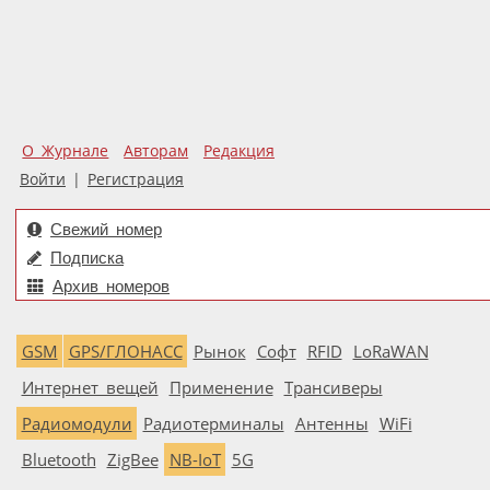
О Журнале
Авторам
Редакция
Войти
|
Регистрация
Свежий номер
Подписка
Архив номеров
GSM
GPS/ГЛОНАСС
Рынок
Софт
RFID
LoRaWAN
Интернет вещей
Применение
Трансиверы
Радиомодули
Радиотерминалы
Антенны
WiFi
Bluetooth
ZigBee
NB-IoT
5G