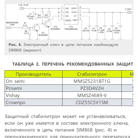
Рис. 4.
Электронный ключ в цепи питания комбомодуля
SIM868 (вариант)
ТАБЛИЦА 2.
ПЕРЕЧЕНЬ РЕКОМЕНДОВАННЫХ ЗАЩИТН
Производитель
Стабилитрон
Мо
On semi
MMSZ5231BT1G
50
Prisemi
PZ3D4V2H
50
Vishay
MMSZ4689-V
50
Crownpo
CDZ55C5V1SM
50
Защитный стабилитрон может не устанавливаться,
если он уже имеется в составе электронного ключа,
включенного в цепь питания SIM868 (рис. 4) и
предназначенного для принудительного перезапуска