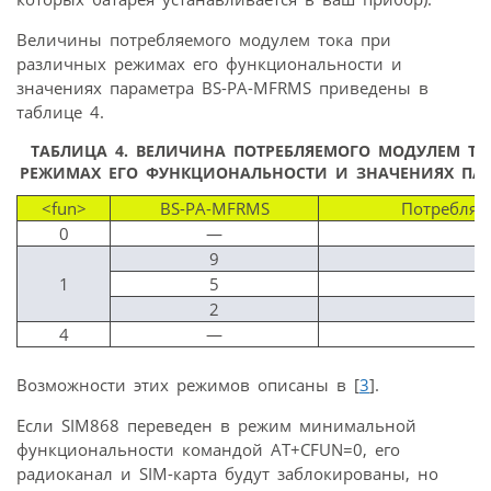
Величины потребляемого модулем тока при
различных режимах его функциональности и
значениях параметра BS-PA-MFRMS приведены в
таблице 4.
ТАБЛИЦА 4.
ВЕЛИЧИНА ПОТРЕБЛЯЕМОГО МОДУЛЕМ ТО
РЕЖИМАХ ЕГО ФУНКЦИОНАЛЬНОСТИ И ЗНАЧЕНИЯХ ПАР
<fun>
BS-PA-MFRMS
Потребляе
0
—
0
9
0
1
5
1
2
1
4
—
0
Возможности этих режимов описаны в [
3
].
Если SIM868 переведен в режим минимальной
функциональности командой AT+CFUN=0, его
радиоканал и SIM-карта будут заблокированы, но