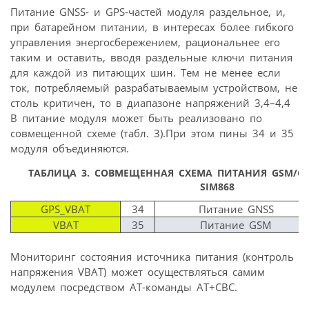
Питание GNSS- и GPS-частей модуля раздельное, и,
при батарейном питании, в интересах более гибкого
управления энергосбережением, рациональнее его
таким и оставить, вводя раздельные ключи питания
для каждой из питающих шин. Тем не менее если
ток, потребляемый разрабатываемым устройством, не
столь критичен, то в диапазоне напряжений 3,4–4,4
В питание модуля может быть реализовано по
совмещенной схеме (табл. 3).При этом пины 34 и 35
модуля объединяются.
ТАБЛИЦА 3.
СОВМЕЩЕННАЯ СХЕМА ПИТАНИЯ GSM/GP
SIM868
GPS_VBAT
34
Питание GNSS
VBAT
35
Питание GSM
Мониторинг состояния источника питания (контроль
напряжения VBAT) может осуществляться самим
модулем посредством AT-команды AT+CBC.