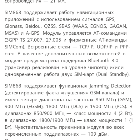
сопровождения — 21 мА.
SIM868 поддерживает работу навигационных
приложений с использованием сигналов GPS,
Glonass, Beidou, QZSS, SBAS (WAAS, EGNOS, GAGAN,
MSAS) и A-GPS. Модуль управляется AT-командами
(3GPP TS 27.007, 27.005 и фирменные AT-команды
SIMCom). Встроенные стеки — TCP/IP, UDP/IP и PPP-
стек. В качестве дополнительных возможностей в
модуле предусмотрена поддержка Bluetooth 3.0
(трансивер реализован на уровне чипсета) и/или
одновременная работа двух SIM-карт (Dual Standby).
SIM868 поддерживает функционал Jamming Detection
(детектирование факта «глушения» GSM-канала) и
имеет четыре диапазона на частотах 850 МГц (GSM),
900 МГц (EGSM), 1800 МГц (DCS) и 1900 МГц (PCS). В
диапазонах 850/900 МГц — класс мощности 4 (2 Вт),
в диапазонах 1800/1900 MГц — класс мощности 1 (1
Вт). Чувствительность приемника модуля во всех
перечисленных поддиапазонах — 109 дБм.