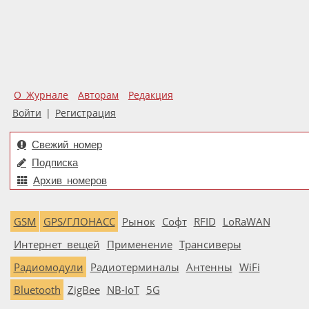
О Журнале
Авторам
Редакция
Войти
|
Регистрация
Свежий номер
Подписка
Архив номеров
GSM
GPS/ГЛОНАСС
Рынок
Софт
RFID
LoRaWAN
Интернет вещей
Применение
Трансиверы
Радиомодули
Радиотерминалы
Антенны
WiFi
Bluetooth
ZigBee
NB-IoT
5G