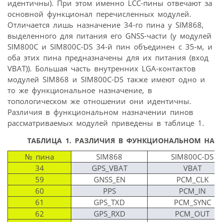
идентичны). При этом именно LCC-пины отвечают за
основной функционал перечисленных модулей.
Отличается лишь назначение 34-го пина у SIM868,
выделенного для питания его GNSS-части (у модулей
SIM800C и SIM800C-DS 34-й пин объединен с 35-м, и
оба этих пина предназначены для их питания (вход
VBAT)). Большая часть внутренних LGA-контактов
модулей SIM868 и SIM800C-DS также имеют одно и
то же функциональное назначение, в
топологическом же отношении они идентичны.
Различия в функциональном назначении пинов
рассматриваемых модулей приведены в таблице 1.
ТАБЛИЦА 1.
РАЗЛИЧИЯ В ФУНКЦИОНАЛЬНОМ НАЗ
№ пина
SIM868
SIM800C-DS
34
GPS_VBAT
VBAT
59
GNSS_EN
PCM_CLK
60
PPS
PCM_IN
61
GPS_TXD
PCM_SYNC
62
GPS_RXD
PCM_OUT