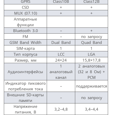
GPRS
Class10B
Class12B
CSD
+
+
MUX (07.10)
+
+
Аппаратные
функции
Bluetooth 3.0
–
+
FM
–
по запросу
GSM Band Width
Dual Band
Quad Band
SIM-карта
1
1
Тип корпуса
LCC
LGA
Размер, мм
24×24
15,8×17,8
1
2 аналоговых
Аудиоинтерфейсы
аналоговый
(32 и 8 Ом) +
канал
PCM
Индикатор пикового
–
поддерживается
потребления тока
Внешние SD-карты
–
по запросу
памяти
Напряжение
3,2–4,8
3,4–4,4
питания, В