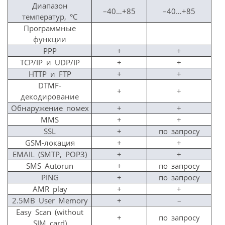
Диапазон
–40…+85
–40…+85
температур, °С
Программные
функции
PPP
+
+
TCP/IP и UDP/IP
+
+
HTTP и FTP
+
+
DTMF-
+
+
декодирование
Обнаружение помех
+
+
MMS
+
+
SSL
+
по запросу
GSM-локация
+
+
EMAIL (SMTP, POP3)
+
+
SMS Autorun
+
по запросу
PING
+
по запросу
AMR play
+
+
2.5MB User Memory
+
–
Easy Scan (without
+
по запросу
SIM card)