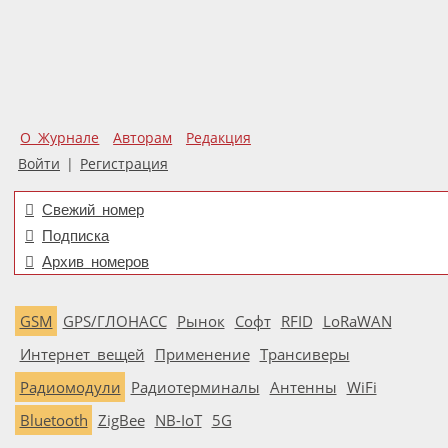
О Журнале
Авторам
Редакция
Войти
|
Регистрация
Свежий номер
Подписка
Архив номеров
GSM
GPS/ГЛОНАСС
Рынок
Софт
RFID
LoRaWAN
Интернет вещей
Применение
Трансиверы
Радиомодули
Радиотерминалы
Антенны
WiFi
Bluetooth
ZigBee
NB-IoT
5G