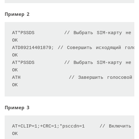
Пример 2
AT*PSSDS        // Выбрать SIM-карту не по
OK

ATD89214401879; // Совершить исходящий голос
OK

AT*PSSDS        // Выбрать SIM-карту не по
OK

ATH             // Завершить голосовой вы
OK
Пример 3
AT+CLIP=1;+CRC=1;*psccdn=1    // Включить ин
OK
