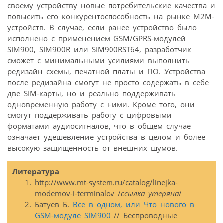
своему устройству новые потребительские качества и
повысить его конкурентоспособность на рынке М2М-
устройств. В случае, если ранее устройство было
исполнено с применением GSM/GPRS-модулей
SIM900, SIM900R или SIM900RST64, разработчик
сможет с минимальными усилиями выполнить
редизайн схемы, печатной платы и ПО. Устройства
после редизайна смогут не просто содержать в себе
две SIM-карты, но и реально поддерживать
одновременную работу с ними. Кроме того, они
смогут поддерживать работу с цифровыми
форматами аудиосигналов, что в общем случае
означает удешевление устройства в целом и более
высокую защищенность от внешних шумов.
Литература
http://www.mt-system.ru/catalog/linejka-
modemov-i-terminalov /
ссылка утеряна
/
Батуев Б.
Все в одном, или Что нового в
GSM-модуле SIM900
// Беспроводные