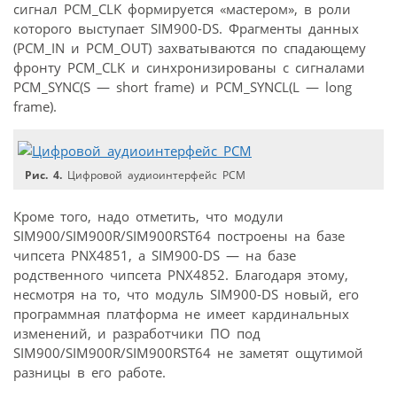
сигнал PCM_CLK формируется «мастером», в роли
которого выступает SIM900-DS. Фрагменты данных
(PCM_IN и PCM_OUT) захватываются по спадающему
фронту PCM_CLK и синхронизированы с сигналами
PCM_SYNC(S — short frame) и PCM_SYNCL(L — long
frame).
Рис. 4.
Цифровой аудиоинтерфейс PCM
Кроме того, надо отметить, что модули
SIM900/SIM900R/SIM900RST64 построены на базе
чипсета PNX4851, а SIM900-DS — на базе
родственного чипсета PNX4852. Благодаря этому,
несмотря на то, что модуль SIM900-DS новый, его
программная платформа не имеет кардинальных
изменений, и разработчики ПО под
SIM900/SIM900R/SIM900RST64 не заметят ощутимой
разницы в его работе.