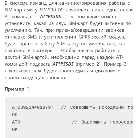
В системе команд для администрирования работы с
SIM-картами у SIM900-DS появилась лишь одна новая
AT-команда —
AT*PSSDS
. С ее помощью можно
установить, какая из двух SIM-карт будет активна по
умолчанию. Так, при приеме/совершении звонков,
отправке SMS и установлении GPRS-сессий модуль
будет брать в работу SIM-карту по умолчанию, как
показано в примере 1. Чтобы начать работать с
другой SIM-картой, необходимо перед каждой AT-
командой подавать
AT*PSSDS
(пример 2). Пример 3
показывает, как будет происходить индикация и
прием входящих звонков.
Пример 1
ATD89214401879;  // Совершить исходящий голо
OK

ATH              // Завершить голосовой в
OK