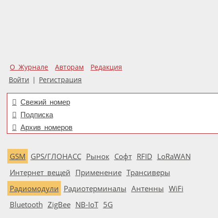
О Журнале
Авторам
Редакция
Войти
|
Регистрация
Свежий номер
Подписка
Архив номеров
GSM
GPS/ГЛОНАСС
Рынок
Софт
RFID
LoRaWAN
Интернет вещей
Применение
Трансиверы
Радиомодули
Радиотерминалы
Антенны
WiFi
Bluetooth
ZigBee
NB-IoT
5G