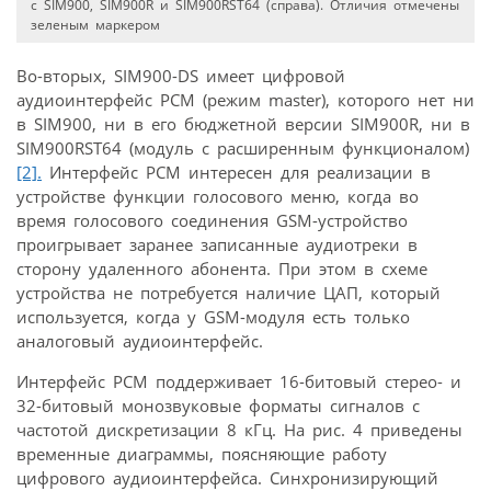
c SIM900, SIM900R и SIM900RST64 (справа). Отличия отмечены
зеленым маркером
Во-вторых, SIM900-DS имеет цифровой
аудиоинтерфейс PCM (режим master), которого нет ни
в SIM900, ни в его бюджетной версии SIM900R, ни в
SIM900RST64 (модуль с расширенным функционалом)
[2].
Интерфейс PCM интересен для реализации в
устройстве функции голосового меню, когда во
время голосового соединения GSM-устройство
проигрывает заранее записанные аудиотреки в
сторону удаленного абонента. При этом в схеме
устройства не потребуется наличие ЦАП, который
используется, когда у GSM-модуля есть только
аналоговый аудиоинтерфейс.
Интерфейс PCM поддерживает 16-битовый стерео- и
32-битовый монозвуковые форматы сигналов c
частотой дискретизации 8 кГц. На рис. 4 приведены
временные диаграммы, поясняющие работу
цифрового аудиоинтерфейса. Синхронизирующий