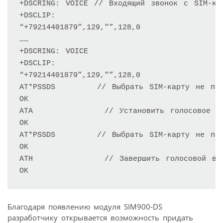
+DSCRING: VOICE // Входящий звонок с SIM-кар
+DSCLIP:

“+79214401879”,129,””,128,0

……

+DSCRING: VOICE

+DSCLIP:

“+79214401879”,129,””,128,0

AT*PSSDS       // Выбрать SIM-карту не по 
OK

ATA            // Установить голосовое сое
OK

AT*PSSDS       // Выбрать SIM-карту не по 
OK

ATH            // Завершить голосовой вызо
OK
Благодаря появлению модуля SIM900-DS
разработчику открывается возможность придать