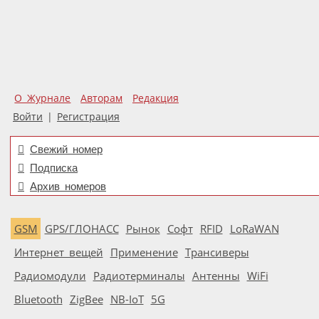
О Журнале
Авторам
Редакция
Войти
|
Регистрация
Свежий номер
Подписка
Архив номеров
GSM
GPS/ГЛОНАСС
Рынок
Софт
RFID
LoRaWAN
Интернет вещей
Применение
Трансиверы
Радиомодули
Радиотерминалы
Антенны
WiFi
Bluetooth
ZigBee
NB-IoT
5G