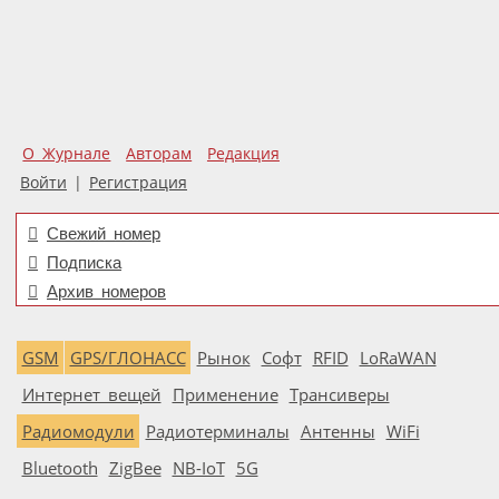
О Журнале
Авторам
Редакция
Войти
|
Регистрация
Свежий номер
Подписка
Архив номеров
GSM
GPS/ГЛОНАСС
Рынок
Софт
RFID
LoRaWAN
Интернет вещей
Применение
Трансиверы
Радиомодули
Радиотерминалы
Антенны
WiFi
Bluetooth
ZigBee
NB-IoT
5G