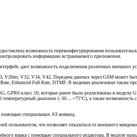
редоставлена возможность переконфигурирования пользовательс
контролировать информацию встраиваемого приложения.
ерфейс дает возможность подключения различных внешних устр
 V26ter, V32, V34, V42. Передача данных через GSM может быт
f Rate, Enhanced Full Rate, DTMF. В модемах реализован также 
 GPRS класс 10, которые ранее были реализованы в модели GR4
й температурный диапазон (–30… +75°С), а также возможность 
 с помощью специальных АТ-команд.
ий пользователя, что позволяет отказаться от внешнего микро
бного языка с помощью специального редактора. В модуле нахо