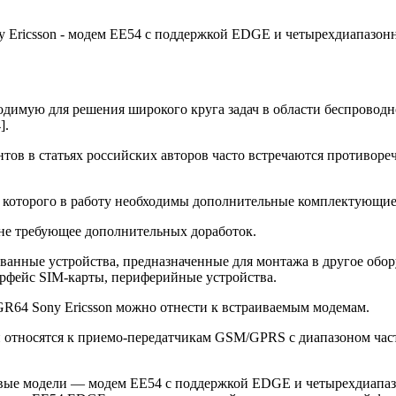
ny Ericsson - модем EE54 с поддержкой EDGE и четырехдиапазо
одимую для решения широкого круга задач в области беспровод
].
тов в статьях российских авторов часто встречаются противореч
а которого в работу необходимы дополнительные комплектующие
 не требующее дополнительных доработок.
нные устройства, предназначенные для монтажа в другое обор
ерфейс SIM-карты, периферийные устройства.
GR64 Sony Ericsson можно отнести к встраиваемым модемам.
тносятся к приемо-передатчикам GSM/GPRS c диапазоном часто
 новые модели — модем EE54 с поддержкой EDGE и четырехдиапа