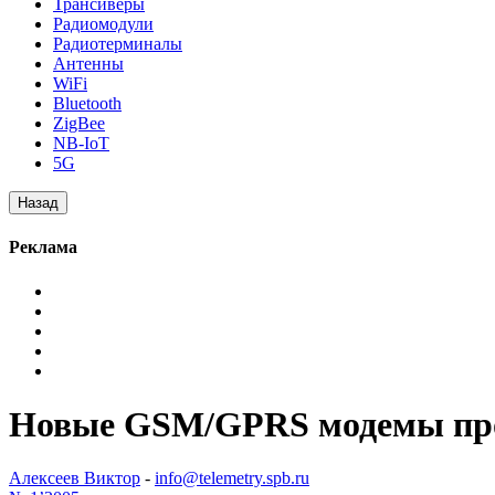
Трансиверы
Радиомодули
Радиотерминалы
Антенны
WiFi
Bluetooth
ZigBee
NB-IoT
5G
Реклама
Новые GSM/GPRS модемы прои
Алексеев Виктор
-
info@telemetry.spb.ru