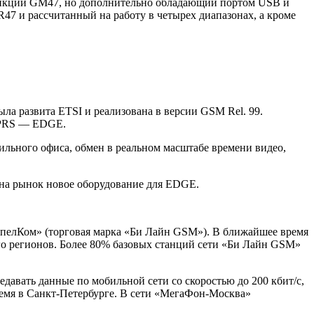
ункции GM47, но дополнительно обладающий портом USB и
 и рассчитанный на работу в четырех диапазонах, а кроме
ла развита ETSI и реализована в версии GSM Rel. 99.
GPRS — EDGE.
льного офиса, обмен в реальном масштабе времени видео,
 на рынок новое оборудование для EDGE.
пелКом» (торговая марка «Би Лайн GSM»). В ближайшее время
го регионов. Более 80% базовых станций сети «Би Лайн GSM»
давать данные по мобильной сети со скоростью до 200 кбит/с,
емя в Санкт-Петербурге. В сети «МегаФон-Москва»