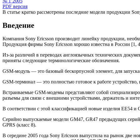
№ 1’2005
PDF версия
В статье кратко рассмотрены последние модели продукции So
Введение
Компания Sony Ericsson производит линейку продукции, необх
Продукция фирмы Sony Ericsson хорошо известна в России [1, 4
Из-за различий в переводах англоязычных технических докумен
приняты следующие терминологические обозначения.
GSM-модуль — это базовый бескорпусной элемент, для запуск
GSM-терминал — это полностью готовое к работе устройство,
Встраиваемые GSM-модемы представляют собой специализирова
разъемы для связи с внешними устройствами, держатель и инт
В соответствии с этой классификацией новые изделия EE54 и 
Серийно выпускаемые модели GM47, GR47 предыдущих серий о
GPRS (класс 8).
В середине 2005 года Sony Ericsson выпустила на рынок две