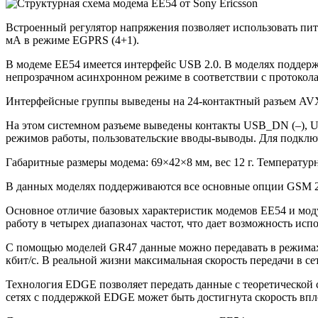
Встроенный регулятор напряжения позволяет использовать пита
мА в режиме EGPRS (4+1).
В модеме EE54 имеется интерфейс USB 2.0. В моделях поддерж
непрозрачном асинхронном режиме в соответствии с протокол
Интерфейсные группы выведены на 24-контактный разъем AVX 0
На этом системном разъеме выведены контакты USB_DN (–), U
режимов работы, пользовательские вводы-выводы. Для подкл
Габаритные размеры модема: 69×42×8 мм, вес 12 г. Температур
В данных моделях поддерживаются все основные опции GSM 2.5
Основное отличие базовых характеристик модемов EE54 и модул
работу в четырех диапазонах частот, что дает возможность исп
С помощью моделей GR47 данные можно передавать в режимах 
кбит/с. В реальной жизни максимальная скорость передачи в се
Технология EDGE позволяет передать данные с теоретической с
сетях с поддержкой EDGE может быть достигнута скорость впло