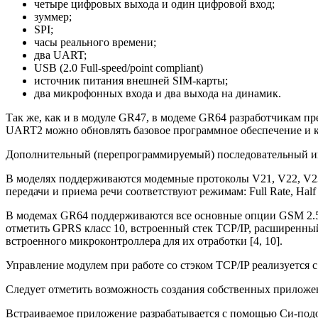
четыре цифровых выхода и один цифровой вход;
зуммер;
SPI;
часы реального времени;
два UART;
USB (2.0 Full-speed/point compliant)
источник питания внешней SIM-карты;
два микрофонных входа и два выхода на динамик.
Так же, как и в модуле GR47, в модеме GR64 разработчикам п
UART2 можно обновлять базовое программное обеспечение и 
Дополнительный (перепрограммируемый) последовательный инт
В моделях поддерживаются модемные протоколы V21, V22, V23,
передачи и приема речи соответствуют режимам: Full Rate, Hal
В модемах GR64 поддерживаются все основные опции GSM 2.5G,
отметить GPRS класс 10, встроенный стек TCP/IP, расширенны
встроенного микроконтроллера для их отработки [4, 10].
Управление модулем при работе со стэком TCP/IP реализуется
Следует отметить возможность создания собственных приложен
Встраиваемое приложение разрабатывается с помощью Си-подо