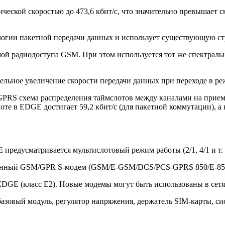
ческой скоростью до 473,6 кбит/с, что значительно превышает 
логии пакетной передачи данных и использует существующую ст
й радиодоступа GSM. При этом используется тот же спектральн
тельное увеличение скорости передачи данных при переходе в 
PRS схема распределения таймслотов между каналами на прием 
те в EDGE достигает 59,2 кбит/с (для пакетной коммутации), а 
предусматривается мультислотовый режим работы (2/1, 4/1 и т. д
азонный GSM/GPR S-модем (GSM/E-GSM/DCS/PCS-GPRS 850/E-850/
EDGE (класс E2). Новые модемы могут быть использованы в се
азовый модуль, регулятор напряжения, держатель SIM-карты, с