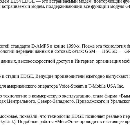
 модем EE54 EDGE — это встраиваемый модем, повторяющий ф
встраиваемый модем, поддерживающий все функции модуля GR47
тей стандарта D-AMPS в конце 1990-х. Позже эта технология бы
ехнологий передачи данных в сотовых сетях: GSM — HSCSD — 
анных, высокоскоростной доступ в Интернет, организация моби
RS к стадии EDGE. Ведущие производители ежегодно выпускают
ля американского оператора Voice-Stream и T-Mobile USA Inc.
ю технологию в коммерческую эксплуатацию, стала фирма «Вым
ах Центрального, Северо-Западного, Приволжского и Уральско
сковье, показали, что технология EDGE позволяет реально пере
SkyLink). Подобные работы «МегаФон» проводит в настоящее вр