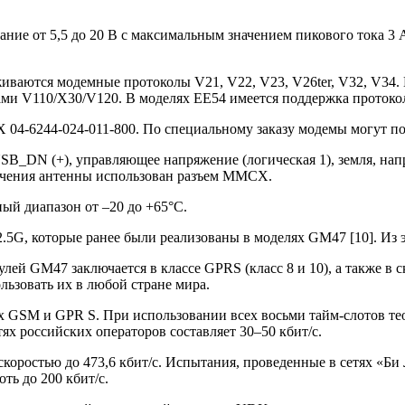
ние от 5,5 до 20 В с максимальным значением пикового тока 3 
иваются модемные протоколы V21, V22, V23, V26ter, V32, V34.
ами V110/X30/V120. В моделях EE54 имеется поддержка протоко
4-6244-024-011-800. По специальному заказу модемы могут пос
SB_DN (+), управляющее напряжение (логическая 1), земля, нап
ючения антенны использован разъем MMCX.
ный диапазон от –20 до +65°С.
G, которые ранее были реализованы в моделях GM47 [10]. Из э
ей GM47 заключается в классе GPRS (класс 8 и 10), а также в с
ользовать их в любой стране мира.
GSM и GPR S. При использовании всех восьми тайм-слотов тео
тях российских операторов составляет 30–50 кбит/с.
коростью до 473,6 кбит/с. Испытания, проведенные в сетях «Би
ть до 200 кбит/с.