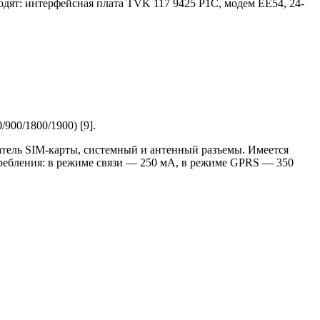
дят: интерфейсная плата TVK 117 9425 P1C, модем EE54, 24-
00/1800/1900) [9].
атель SIM-карты, системный и антенный разъемы. Имеется
отребления: в режиме связи — 250 мА, в режиме GPRS — 350