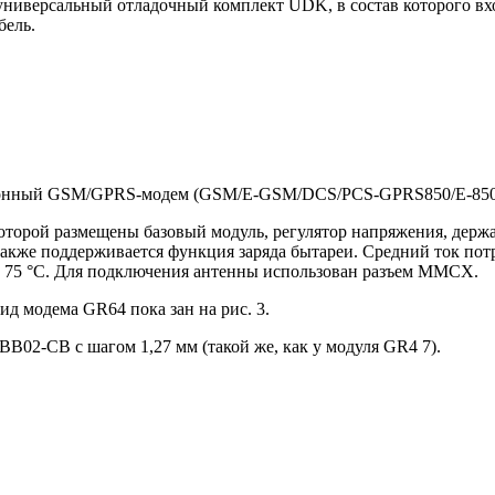
ниверсальный отладочный комплект UDK, в состав которого вхо
бель.
пазонный GSM/GPRS-модем (GSM/E-GSM/DCS/PCS-GPRS850/E-850/9
оторой размещены базовый модуль, регулятор напряжения, держ
а также поддерживается функция заряда бытареи. Средний ток п
+ 75 °С. Для подключения антенны использован разъем MMCX.
ид модема GR64 пока зан на рис. 3.
B02-CB с шагом 1,27 мм (такой же, как у модуля GR4 7).