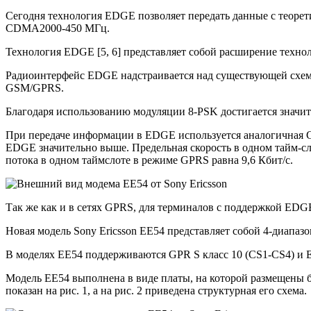
Сегодня технология EDGE позволяет передать данные с теорети
CDMA2000-450 МГц.
Технология EDGE [5, 6] представляет собой расширение техно
Радиоинтерфейс EDGE надстраивается над существующей схемо
GSM/GPRS.
Благодаря использованию модуляции 8-PSK достигается значи
При передаче информации в EDGE используется аналогичная G
EDGE значительно выше. Предельная скорость в одном тайм-сло
потока в одном таймслоте в режиме GPRS равна 9,6 Кбит/с.
Так же как и в сетях GPRS, для терминалов с поддержкой EDGE 
Новая модель Sony Ericsson EE54 представляет собой 4-диап
В моделях EE54 поддерживаются GPR S класс 10 (CS1-CS4) и 
Модель EE54 выполнена в виде платы, на которой размещены б
показан на рис. 1, а на рис. 2 приведена структурная его схема.