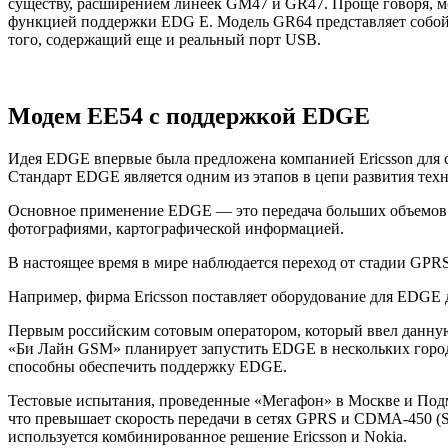
существу, расширением линеек GM47 и GR47. Проще говоря,
функцией поддержки EDG E. Модель GR64 представляет собой 
того, содержащий еще и реальный порт USB.
Модем EE54 с поддержкой EDGE
Идея EDGE впервые была предложена компанией Ericsson для се
Стандарт EDGE является одним из этапов в цепи развития т
Основное применение EDGE — это передача больших объемов д
фотографиями, картографической информацией.
В настоящее время в мире наблюдается переход от стадии GP
Например, фирма Ericsson поставляет оборудование для EDGE д
Первым российским сотовым оператором, который ввел данну
«Би Лайн GSM» планирует запустить EDGE в нескольких город
способны обеспечить поддержку EDGE.
Тестовые испытания, проведенные «Мегафон» в Москве и Подмо
что превышает скорость передачи в сетях GPRS и CDMA-450 (
используется комбинированное решение Ericsson и Nokia.