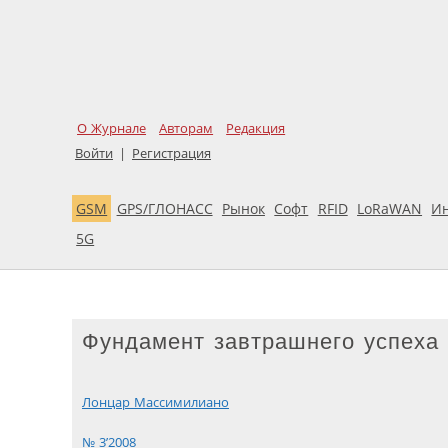
О Журнале
Авторам
Редакция
Войти
|
Регистрация
GSM
GPS/ГЛОНАСС
Рынок
Софт
RFID
LoRaWAN
И
5G
Фундамент завтрашнего успеха 
Лонцар Массимилиано
№ 3’2008