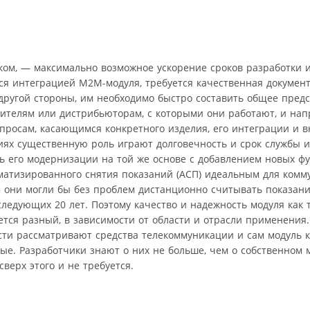
ком, — максимально возможное ускорение сроков разработки 
ся интеграцией M2M-модуля, требуется качественная докумен
 другой стороны, им необходимо быстро составить общее предс
дителям или дистрибьюторам, с которыми они работают, и на
росам, касающимся конкретного изделия, его интеграции и 
ях существенную роль играют долговечность и срок службы и
ь его модернизации на той же основе с добавлением новых фу
оматизированного снятия показаний (АСП) идеальным для ком
м они могли бы без проблем дистанционно считывать показани
ледующих 20 лет. Поэтому качество и надежность модуля как 
ется разный, в зависимости от области и отрасли применения
ости рассматривают средства телекоммуникации и сам модуль к
. Разработчики знают о них не больше, чем о собственном 
сверх этого и не требуется.