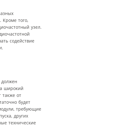
разных
 Кроме того,
иочастотный узел.
адиочастотной
вать содействие
и.
е должен
ла широкий
т также от
таточно будет
модули, требующие
уска, других
ные технические