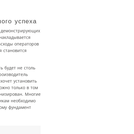
ого успеха
м демонстрирующих
накладывается
расходы операторов
я становится
ь будет не столь
роизводитель
ахочет установить
ожно только в том
рнизирован. Многие
чикам необходимо
тому фундамент