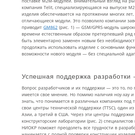
поставке M2M-модулей. Внимательный взгляд на рын
компания Telit, специализирующаяся на выпуске M2
изделия обеспечивается на протяжении многих лет, 
отличающиеся модули. Это позволило компании заво
приводит
GM862
(рис. 1) — GSM/GPRS-модуль широк
времени естественным образом претерпевший ряд м
быть элементарно заменен новым без необходимости
продолжать использовать изделие с основными функ
возможности нового модуля — без специальной ада
Успешная поддержка разработки 
Вопрос разработчиков и их поддержки — это то, по
имеется свое мнение. Но помимо наличия ноу-хау и
знать, что понимается в различных компаниях под т
свои центры технической поддержки (TTSC), один из
Азии, а третий в США. Через эти центры поддержки
конструкторские лаборатории (рис. 2) специалисто
НИОКР поможет преодолеть все трудности в разраб
начинается с полной проверки конструкции изделия