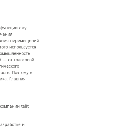
и функции ему
учения
ивания перемещений
того используется
ромышленность
й — от голосовой
тического
ость. Поэтому в
ика. Главная
разработке и