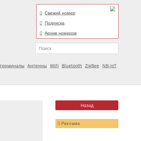
Свежий номер
Подписка
Архив номеров
Поиск
отерминалы
Антенны
WiFi
Bluetooth
ZigBee
NB-IoT
Реклама