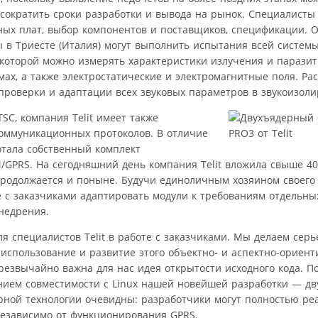
 сократить сроки разработки и вывода на рынок. Специалисты 
ых плат, выбор компонентов и поставщиков, спецификации. 
 в Триесте (Италия) могут выполнить испытания всей системы
которой можно измерять характеристики излучения и паразит
мах, а также электростатические и электромагнитные поля. Р
проверки и адаптации всех звуковых параметров в звукоизол
C, компания Telit имеет также
оммуникационных протоколов. В отличие
отала собственный комплект
GPRS. На сегодняшний день компания Telit вложила свыше 40
продолжается и поныне. Будучи единоличным хозяином своего
е с заказчиками адаптировать модули к требованиям отдельны
недрения.
ля специалистов Telit в работе с заказчиками. Мы делаем серь
 использование и развитие этого объектно- и аспектно-ориен
звычайно важна для нас идея открытости исходного кода. По
нием совместимости с Linux нашей новейшей разработки — дв
ерной технологии очевидны: разработчики могут полностью ре
езависимо от функционирования GPRS.