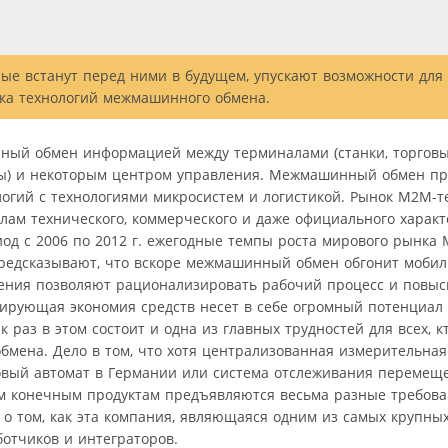
ые встанут перед ними в будущем, упускают возможности для 
нка технологий межмашинного обмена.
ый обмен информацией между терминалами (станки, торговы
ы) и некоторым центром управления. Межмашинный обмен пр
гий с технологиями микросистем и логистикой. Рынок M2M-т
улам технического, коммерческого и даже официального характ
иод с 2006 по 2012 г. ежегодные темпы роста мирового рынка
предсказывают, что вскоре межмашинный обмен обгонит мобил
ния позволяют рационализировать рабочий процесс и повыс
тирующая экономия средств несет в себе огромный потенциал 
 раз в этом состоит и одна из главных трудностей для всех, к
мена. Дело в том, что хотя централизованная измерительная
говый автомат в Германии или система отслеживания перемеще
им конечным продуктам предъявляются весьма разные требова
ть о том, как эта компания, являющаяся одним из самых крупн
отчиков и интеграторов.