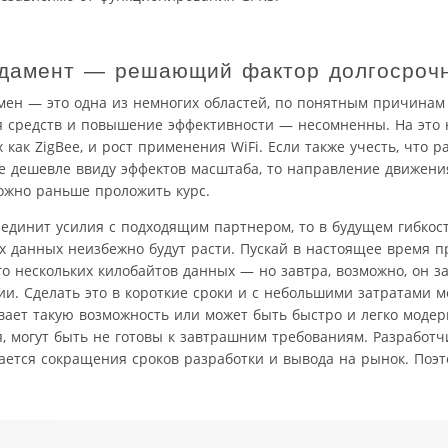
ндамент — решающий фактор долгосрочн
мен — это одна из немногих областей, по понятным причина
 средств и повышение эффективности — несомненны. На это 
как ZigBee, и рост применения WiFi. Если также учесть, что 
ще дешевле ввиду эффектов масштаба, то направление движени
ожно раньше проложить курс.
ъединит усилия с подходящим партнером, то в будущем гибкост
х данных неизбежно будут расти. Пускай в настоящее время п
о нескольких килобайтов данных — но завтра, возможно, он з
и. Сделать это в короткие сроки и с небольшими затратами м
вает такую возможность или может быть быстро и легко моде
, могут быть не готовы к завтрашним требованиям. Разработ
асается сокращения сроков разработки и вывода на рынок. Поэ