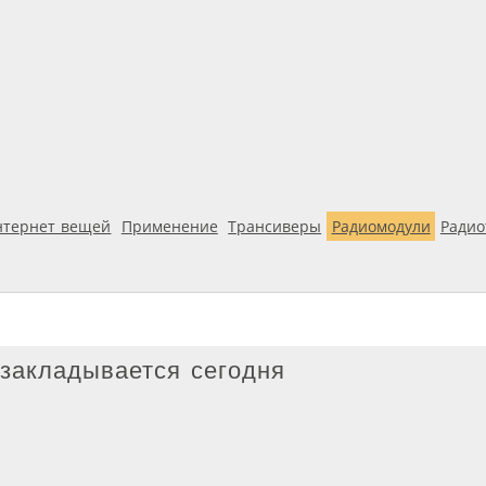
нтернет вещей
Применение
Трансиверы
Радиомодули
Ради
закладывается сегодня