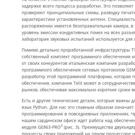
задержке всего процесса разработки. Это позволяет
проверяют принципиальные схемы, разводку печатн
характеристики установленных антенн. Специалисты
распоряжении имеется безотражательная камера, в 
уровень эмиссии кондуктивных помех на всех разъе
лаборатория звуковых испытаний используется для 
Помимо детально проработанной инфраструктуры TTS
собственный комплект программного обеспечения к
от своих конкурентов итальянская компания разраб
программного обеспечения сетевых протоколов GSM/
разработку этой программной платформы, которая 
обеспечения, компания Telit может в сотрудничеств
рынков, обеспечивая максимально короткие сроки в
Есть и другие технические детали, которые важны д
язык Python. Для нас это главным образом означает
программирования в повседневных приложениях. Чре
нашем сардинском офисе идет работа над обеспече
3
модуля GE863-PRO
(рис. 3). Преимущества двухъяд
процессы своих приложений на одном процессоре н