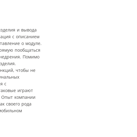
изделия и вывода
тация с описанием
тавление о модуле.
прямую пообщаться
внедрения. Помимо
зделия.
нкций, чтобы не
мунальных
я с
таковые играют
. Опыт компании
ак своего рода
мобильном