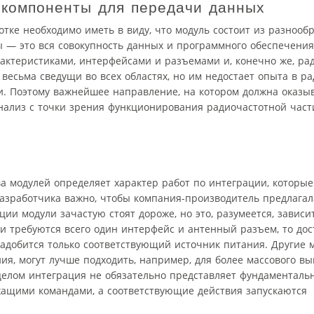
 компоненты для передачи данных
отке необходимо иметь в виду, что модуль состоит из разнооб
 — это вся совокупность данных и программного обеспечения.
актеристиками, интерфейсами и разъемами и, конечно же, рад
, весьма сведущи во всех областях, но им недостает опыта в р
ии. Поэтому важнейшее направление, на котором должна оказы
нализ с точки зрения функционирования радиочастотной част
а модулей определяет характер работ по интеграции, которы
разработчика важно, чтобы компания-производитель предлага
ии модули зачастую стоят дороже, но это, разумеется, зависи
и требуются всего один интерфейс и антенный разъем, то дос
надобится только соответствующий источник питания. Другие 
я, могут лучше подходить, например, для более массового вып
 целом интеграция не обязательно представляет фундаменталь
жащими командами, а соответствующие действия запускаются