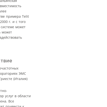
тальянская
овместимость
олее
ве примера Telit
00 г. и с того
 системе может
ь может
адействовать
ствие
тно-
р услуг в области
ена. Все
жет привести к