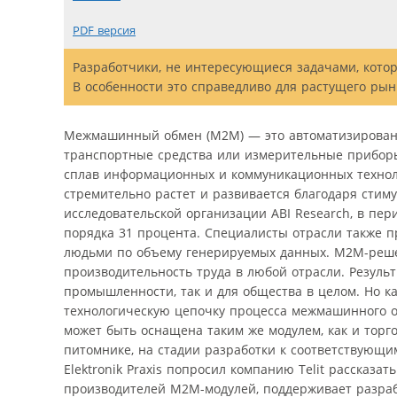
PDF версия
Разработчики, не интересующиеся задачами, котор
В особенности это справедливо для растущего ры
Межмашинный обмен (M2M) — это автоматизированн
транспортные средства или измерительные прибор
сплав информационных и коммуникационных техноло
стремительно растет и развивается благодаря стим
исследовательской организации ABI Research, в пер
порядка 31 процента. Специалисты отрасли также 
людьми по объему генерируемых данных. M2M-реше
производительность труда в любой отрасли. Резуль
промышленности, так и для общества в целом. Но как
технологическую цепочку процесса межмашинного об
может быть оснащена таким же модулем, как и тор
питомнике, на стадии разработки к соответствующ
Elektronik Praxis попросил компанию Telit рассказа
производителей M2M-модулей, поддерживает разраб