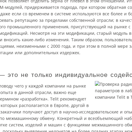
ок позволяет отделить зерна от плевел в этом отношении. И
M-модулей, придерживается подхода, при котором обратная с
даже если со временем в системе используются все более и б
евать репутацию за пределами собственной отрасли; в качест
ого промышленного применения, присутствующий на рынке с 20
одификаций. Несмотря на эти модификации, старый модуль в
 вносить какие-либо изменения. Таким образом, пользовател
циями, неизменными с 2000 года, и при этом в полной мере з
птации или дополнительных издержек.
— это не только индивидуальное содей
 поводу чего у каждой компании на рынке
 опыта в данной отрасли, важно еще
ермином «разработка». Telit рекомендует
 которых располагается в Европе, другой в
 заказчики получают доступ в научно-исследовательские и опы
в по межмашинному обмену. Конкретный и всеобъемлющий набо
отке систем, изделий и машин с функциями межмашинного обм
, поскольку выявление недочетов на более поздних этапах мо