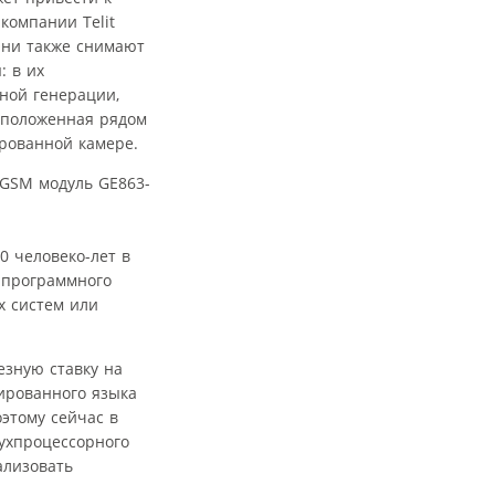
компании Telit
Они также снимают
: в их
ной генерации,
асположенная рядом
ированной камере.
0 человеко-лет в
 программного
х систем или
езную ставку на
тированного языка
этому сейчас в
ухпроцессорного
ализовать