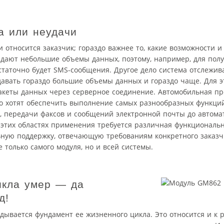
а или неудачи
и относится заказчик; гораздо важнее то, какие возможности 
едают небольшие объемы данных, поэтому, например, для пол
остаточно будет SMS-сообщения. Другое дело система отслеж
давать гораздо большие объемы данных и гораздо чаще. Для э
акеты данных через серверное соединение. Автомобильная п
то хотят обеспечить выполнение самых разнообразных функци
), передачи факсов и сообщений электронной почты до автома
 этих областях применения требуется различная функциональн
ьную поддержку, отвечающую требованиям конкретного заказч
 только самого модуля, но и всей системы.
икла умер — да
д!
адывается фундамент ее жизненного цикла. Это относится и к 