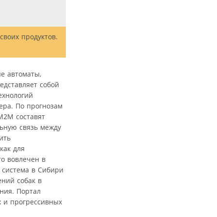
своих продуктов.
е автоматы,
едставляет собой
ехнологий
ера. По прогнозам
 M2M составят
ьную связь между
ить
как для
то вовлечен в
 система в Сибири
ний собак в
ния. Портал
ых и прогрессивных