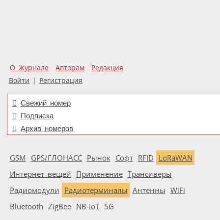
О Журнале
Авторам
Редакция
Войти
|
Регистрация
Свежий номер
Подписка
Архив номеров
GSM
GPS/ГЛОНАСС
Рынок
Софт
RFID
LoRaWAN
Интернет вещей
Применение
Трансиверы
Радиомодули
Радиотерминалы
Антенны
WiFi
Bluetooth
ZigBee
NB-IoT
5G