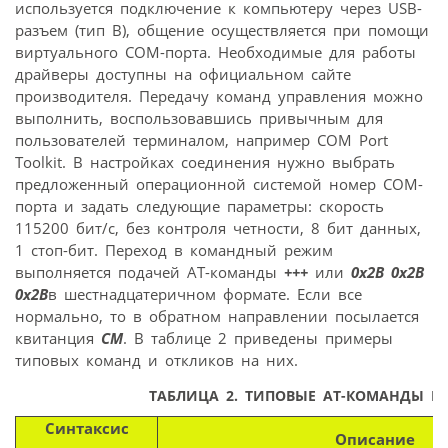
используется подключение к компьютеру через USB-
разъем (тип B), общение осуществляется при помощи
виртуального COM-порта. Необходимые для работы
драйверы доступны на официальном сайте
производителя. Передачу команд управления можно
выполнить, воспользовавшись привычным для
пользователей терминалом, например COM Port
Toolkit. В настройках соединения нужно выбрать
предложенный операционной системой номер COM-
порта и задать следующие параметры: скорость
115200 бит/с, без контроля четности, 8 бит данных,
1 стоп-бит. Переход в командный режим
выполняется подачей AT-команды
+++
или
0x2B 0x2B
0x2B
в шестнадцатеричном формате. Если все
нормально, то в обратном направлении посылается
квитанция
CM
. В таблице 2 приведены примеры
типовых команд и откликов на них.
ТАБЛИЦА 2
. ТИПОВЫЕ AT-КОМАНДЫ М
Синтаксис
Описание