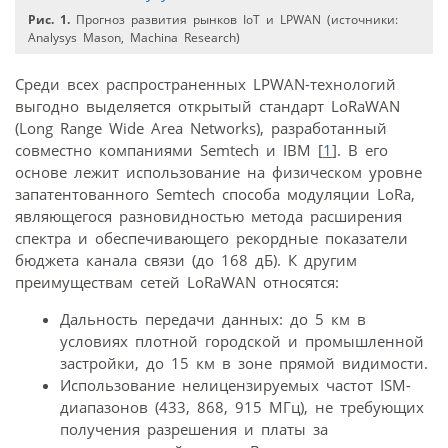
Рис. 1.
Прогноз развития рынков IoT и LPWAN (источники:
Analysys Mason, Machina Research)
Среди всех распространенных LPWAN-технологий
выгодно выделяется открытый стандарт LoRaWAN
(Long Range Wide Area Networks), разработанный
совместно компаниями Semtech и IBM [
1
]. В его
основе лежит использование на физическом уровне
запатентованного Semtech способа модуляции LoRa,
являющегося разновидностью метода расширения
спектра и обеспечивающего рекордные показатели
бюджета канала связи (до 168 дБ). К другим
преимуществам сетей LoRaWAN относятся:
Дальность передачи данных: до 5 км в
условиях плотной городской и промышленной
застройки, до 15 км в зоне прямой видимости.
Использование нелицензируемых частот ISM-
диапазонов (433, 868, 915 МГц), не требующих
получения разрешения и платы за