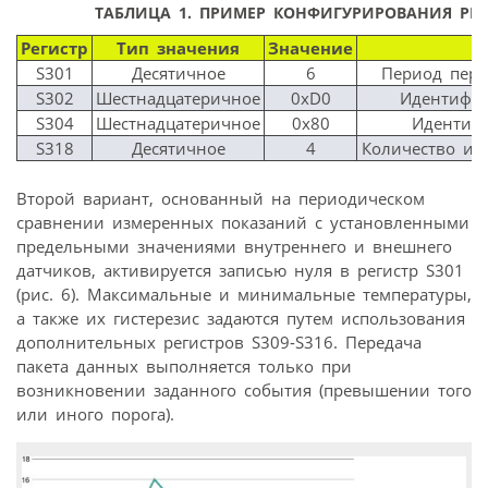
ТАБЛИЦА 1.
ПРИМЕР КОНФИГУРИРОВАНИЯ РЕГ
Регистр
Тип значения
Значение
S301
Десятичное
6
Период пере
S302
Шестнадцатеричное
0xD0
Идентифик
S304
Шестнадцатеричное
0x80
Идентифи
S318
Десятичное
4
Количество из
Второй вариант, основанный на периодическом
сравнении измеренных показаний с установленными
предельными значениями внутреннего и внешнего
датчиков, активируется записью нуля в регистр S301
(рис. 6). Максимальные и минимальные температуры,
а также их гистерезис задаются путем использования
дополнительных регистров S309-S316. Передача
пакета данных выполняется только при
возникновении заданного события (превышении того
или иного порога).