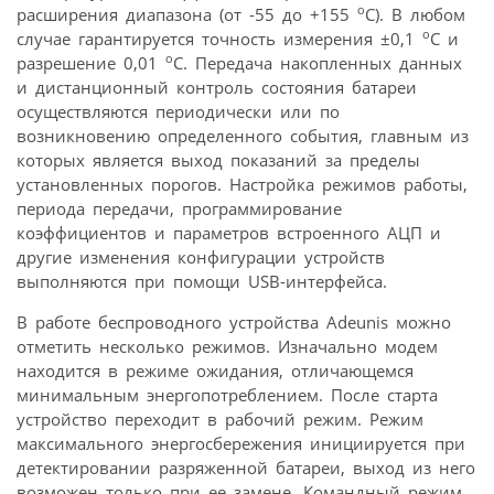
о
расширения диапазона (от -55 до +155
C). В любом
о
случае гарантируется точность измерения ±0,1
C и
о
разрешение 0,01
C. Передача накопленных данных
и дистанционный контроль состояния батареи
осуществляются периодически или по
возникновению определенного события, главным из
которых является выход показаний за пределы
установленных порогов. Настройка режимов работы,
периода передачи, программирование
коэффициентов и параметров встроенного АЦП и
другие изменения конфигурации устройств
выполняются при помощи USB-интерфейса.
В работе беспроводного устройства Adeunis можно
отметить несколько режимов. Изначально модем
находится в режиме ожидания, отличающемся
минимальным энергопотреблением. После старта
устройство переходит в рабочий режим. Режим
максимального энергосбережения инициируется при
детектировании разряженной батареи, выход из него
возможен только при ее замене. Командный режим