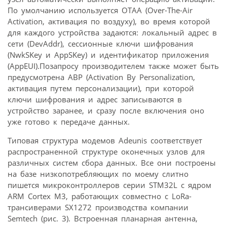
По умолчанию используется OTAA (Over-The-Air
Activation, активация по воздуху), во время которой
для каждого устройства задаются: локальный адрес в
сети (DevAddr), сессионные ключи шифрования
(NwkSKey и AppSKey) и идентификатор приложения
(AppEUI).Позапросу производителем также может быть
предусмотрена ABP (Activation By Personalization,
активация путем персонализации), при которой
ключи шифрования и адрес записываются в
устройство заранее, и сразу после включения оно
уже готово к передаче данных.
Типовая структура модемов Adeunis соответствует
распространенной структуре оконечных узлов для
различных систем сбора данных. Все они построены
на базе низкопотребляющих по моему слитно
пишется микроконтроллеров серии STM32L с ядром
ARM Cortex M3, работающих совместно с LoRa-
трансиверами SX1272 производства компании
Semtech (рис. 3). Встроенная планарная антенна,