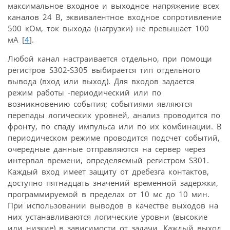
максимальное входное и выходное напряжение всех
каналов 24 В, эквивалентное входное сопротивление
500 кОм, ток выхода (нагрузки) не превышает 100
мА [
4
].
Любой канал настраивается отдельно, при помощи
регистров S302-S305 выбирается тип отдельного
вывода (вход или выход). Для входов задается
режим работы -периодический или по
возникновению события; событиями являются
перепады логических уровней, анализ проводится по
фронту, по спаду импульса или по их комбинации. В
периодическом режиме проводится подсчет событий,
очередные данные отправляются на сервер через
интервал времени, определяемый регистром S301.
Каждый вход имеет защиту от дребезга контактов,
доступно пятнадцать значений временной задержки,
программируемой в пределах от 10 мс до 10 мин.
При использовании выводов в качестве выходов на
них устанавливаются логические уровни (высокие
или низкие) в зависимости от задачи. Каждый выход