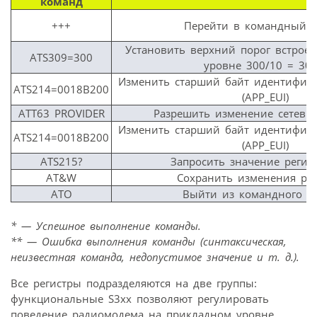
команд
+++
Перейти в командный 
Установить верхний порог встроен
ATS309=300
уровне 300/10 = 30 
Изменить старший байт идентифик
ATS214=0018B200
(APP_EUI)
ATT63 PROVIDER
Разрешить изменение сетевых
Изменить старший байт идентифик
ATS214=0018B200
(APP_EUI)
ATS215?
Запросить значение регис
AT&W
Сохранить изменения рег
ATO
Выйти из командного р
* — Успешное выполнение команды.
** — Ошибка выполнения команды (синтаксическая,
неизвестная команда, недопустимое значение и т. д.).
Все регистры подразделяются на две группы:
функциональные S3xx позволяют регулировать
поведение радиомодема на прикладном уровне,