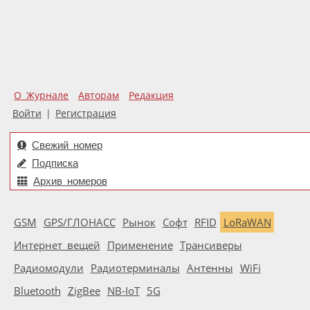
О Журнале
Авторам
Редакция
Войти
|
Регистрация
Свежий номер
Подписка
Архив номеров
GSM
GPS/ГЛОНАСС
Рынок
Софт
RFID
LoRaWAN
Интернет вещей
Применение
Трансиверы
Радиомодули
Радиотерминалы
Антенны
WiFi
Bluetooth
ZigBee
NB-IoT
5G