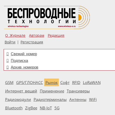
О Журнале
Авторам
Редакция
Войти
|
Регистрация
Свежий номер
Подписка
Архив номеров
GSM
GPS/ГЛОНАСС
Рынок
Софт
RFID
LoRaWAN
Интернет вещей
Применение
Трансиверы
Радиомодули
Радиотерминалы
Антенны
WiFi
Bluetooth
ZigBee
NB-IoT
5G