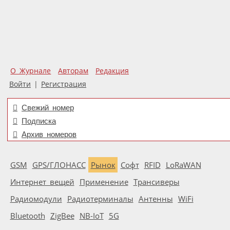
О Журнале
Авторам
Редакция
Войти
|
Регистрация
Свежий номер
Подписка
Архив номеров
GSM
GPS/ГЛОНАСС
Рынок
Софт
RFID
LoRaWAN
Интернет вещей
Применение
Трансиверы
Радиомодули
Радиотерминалы
Антенны
WiFi
Bluetooth
ZigBee
NB-IoT
5G