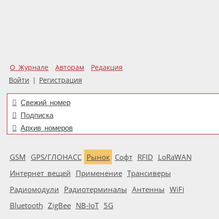
О Журнале
Авторам
Редакция
Войти
|
Регистрация
Свежий номер
Подписка
Архив номеров
GSM
GPS/ГЛОНАСС
Рынок
Софт
RFID
LoRaWAN
Интернет вещей
Применение
Трансиверы
Радиомодули
Радиотерминалы
Антенны
WiFi
Bluetooth
ZigBee
NB-IoT
5G