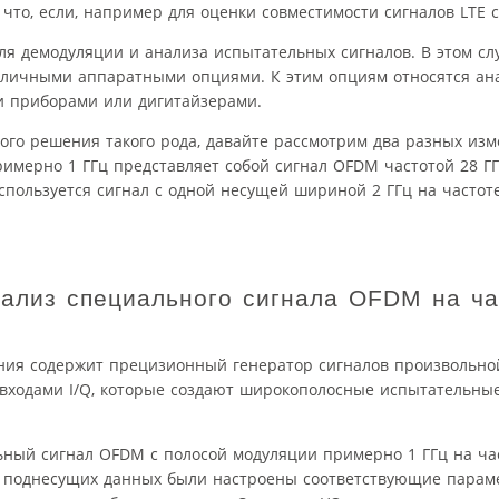
что, если, например для оценки совместимости сигналов LTE 
ля демодуляции и анализа испытательных сигналов. В этом сл
зличными аппаратными опциями. К этим опциям относятся ана
 приборами или дигитайзерами.
ого решения такого рода, давайте рассмотрим два разных изм
мерно 1 ГГц представляет собой сигнал OFDM частотой 28 ГГц
спользуется сигнал с одной несущей шириной 2 ГГц на частоте
ализ специального сигнала OFDM на ча
ения содержит прецизионный генератор сигналов произвольн
входами I/Q, которые создают широкополосные испытательные
ьный сигнал OFDM с полосой модуляции примерно 1 ГГц на част
а и поднесущих данных были настроены соответствующие пара