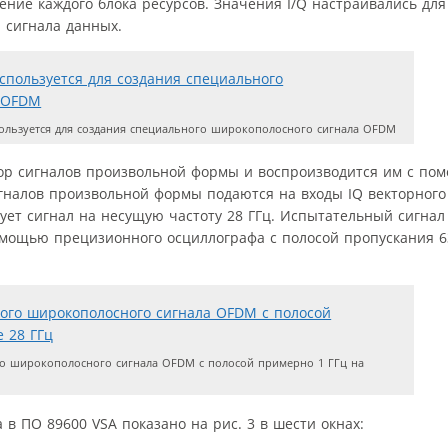
ние каждого блока ресурсов. Значения I/Q настраивались для
 сигнала данных.
ользуется для создания специального широкополосного сигнала OFDM
атор сигналов произвольной формы и воспроизводится им с по
налов произвольной формы подаются на входы IQ векторного
ует сигнал на несущую частоту 28 ГГц. Испытательный сигнал
омощью прецизионного осциллографа с полосой пропускания 6
о широкополосного сигнала OFDM с полосой примерно 1 ГГц на
в ПО 89600 VSA показано на рис. 3 в шести окнах: