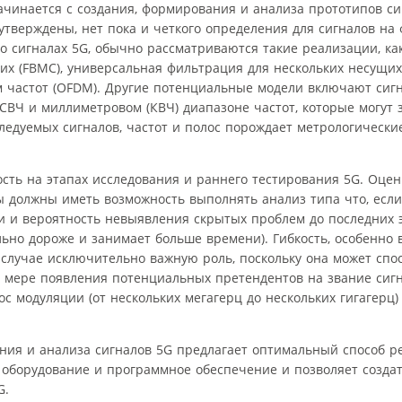
ачинается с создания, формирования и анализа прототипов си
утверждены, нет пока и четкого определения для сигналов на
 о сигналах 5G, обычно рассматриваются такие реализации, ка
х (FBMC), универсальная фильтрация для нескольких несущих
 частот (OFDM). Другие потенциальные модели включают сиг
в СВЧ и миллиметровом (КВЧ) диапазоне частот, которые могут
следуемых сигналов, частот и полос порождает метрологическ
сть на этапах исследования и раннего тестирования 5G. Оце
должны иметь возможность выполнять анализ типа что, если.
и и вероятность невыявления скрытых проблем до последних 
льно дороже и занимает больше времени). Гибкость, особенно
м случае исключительно важную роль, поскольку она может спо
мере появления потенциальных претендентов на звание сигн
с модуляции (от нескольких мегагерц до нескольких гигагерц)
ния и анализа сигналов 5G предлагает оптимальный способ р
 оборудование и программное обеспечение и позволяет созда
G.