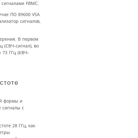
с сигналами FBMC.
учае ПО 89600 VSA
лизатор сигналов,
ерения. В первом
 (СВЧ-сигнал), во
 73 ГГц (КВЧ-
стоте
ой формы и
 сигналы с
оте 28 ГГц, как
метры