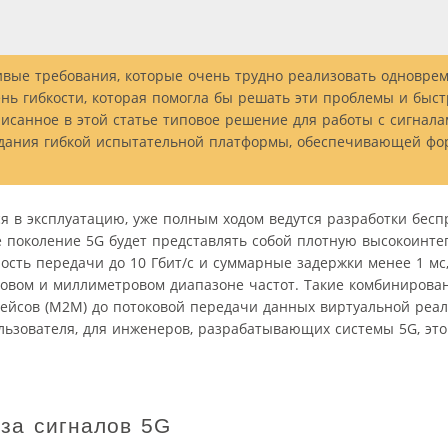
ивые требования, которые очень трудно реализовать одноврем
нь гибкости, которая помогла бы решать эти проблемы и быст
исанное в этой статье типовое решение для работы с сигнала
здания гибкой испытательной платформы, обеспечивающей ф
ся в эксплуатацию, уже полным ходом ведутся разработки бес
е поколение 5G будет представлять собой плотную высокоинте
сть передачи до 10 Гбит/с и суммарные задержки менее 1 мс
овом и миллиметровом диапазоне частот. Такие комбинирован
йсов (M2M) до потоковой передачи данных виртуальной реаль
льзователя, для инженеров, разрабатывающих системы 5G, это
за сигналов 5G