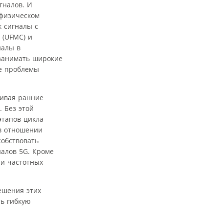
гналов. И
 физическом
к сигналы с
 (UFMC) и
налы в
 занимать широкие
ие проблемы
нивая ранние
 Без этой
этапов цикла
 в отношении
собствовать
алов 5G. Кроме
 и частотных
ешения этих
ть гибкую