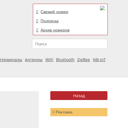
Свежий номер
Подписка
Архив номеров
Поиск
отерминалы
Антенны
WiFi
Bluetooth
ZigBee
NB-IoT
Реклама