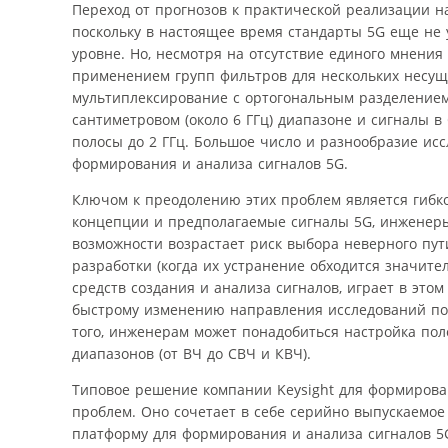
Переход от прогнозов к практической реализации н
поскольку в настоящее время стандарты 5G еще не 
уровне. Но, несмотря на отсутствие единого мнения
применением групп фильтров для нескольких несущи
мультиплексирование с ортогональным разделением
сантиметровом (около 6 ГГц) диапазоне и сигналы 
полосы до 2 ГГц. Большое число и разнообразие ис
формирования и анализа сигналов 5G.
Ключом к преодолению этих проблем является гибко
концепции и предполагаемые сигналы 5G, инженеры 
возможности возрастает риск выбора неверного пут
разработки (когда их устранение обходится значите
средств создания и анализа сигналов, играет в это
быстрому изменению направления исследований по 
того, инженерам может понадобиться настройка поло
диапазонов (от ВЧ до СВЧ и КВЧ).
Типовое решение компании Keysight для формирова
проблем. Оно сочетает в себе серийно выпускаемое
платформу для формирования и анализа сигналов 5