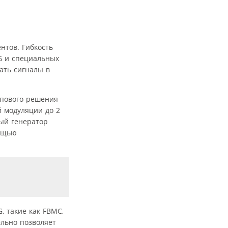
нтов. Гибкость
G и специальных
ать сигналы в
ипового решения
 модуляции до 2
ый генератор
мощью
, такие как FBMC,
льно позволяет