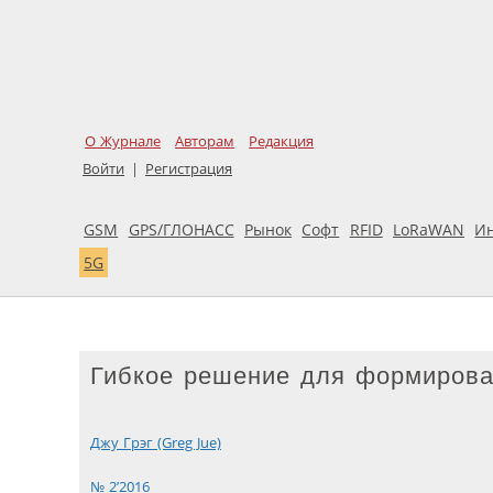
О Журнале
Авторам
Редакция
Войти
|
Регистрация
GSM
GPS/ГЛОНАСС
Рынок
Софт
RFID
LoRaWAN
И
5G
Гибкое решение для формирова
Джу Грэг (Greg Jue)
№ 2’2016