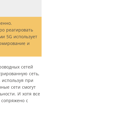
енно.
ро реагировать
ми 5G использует
ормирование и
проводных сетей
грированную сеть,
, используя при
ные сети смогут
ности. И хотя все
 сопряжено с