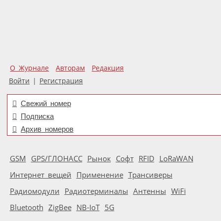
О Журнале
Авторам
Редакция
Войти
|
Регистрация
Свежий номер
Подписка
Архив номеров
GSM
GPS/ГЛОНАСС
Рынок
Софт
RFID
LoRaWAN
Интернет вещей
Применение
Трансиверы
Радиомодули
Радиотерминалы
Антенны
WiFi
Bluetooth
ZigBee
NB-IoT
5G