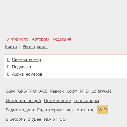
О Журнале
Авторам
Редакция
Войти
|
Регистрация
Свежий номер
Подписка
Архив номеров
GSM
GPS/ГЛОНАСС
Рынок
Софт
RFID
LoRaWAN
Интернет вещей
Применение
Трансиверы
Радиомодули
Радиотерминалы
Антенны
WiFi
Bluetooth
ZigBee
NB-IoT
5G