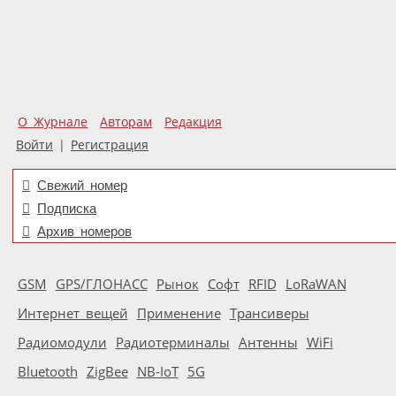
О Журнале
Авторам
Редакция
Войти
|
Регистрация
Свежий номер
Подписка
Архив номеров
GSM
GPS/ГЛОНАСС
Рынок
Софт
RFID
LoRaWAN
Интернет вещей
Применение
Трансиверы
Радиомодули
Радиотерминалы
Антенны
WiFi
Bluetooth
ZigBee
NB-IoT
5G