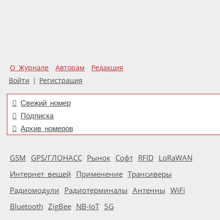
О Журнале
Авторам
Редакция
Войти
|
Регистрация
Свежий номер
Подписка
Архив номеров
GSM
GPS/ГЛОНАСС
Рынок
Софт
RFID
LoRaWAN
Интернет вещей
Применение
Трансиверы
Радиомодули
Радиотерминалы
Антенны
WiFi
Bluetooth
ZigBee
NB-IoT
5G