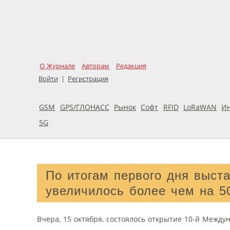
О Журнале
Авторам
Редакция
Войти
|
Регистрация
GSM
GPS/ГЛОНАСС
Рынок
Софт
RFID
LoRaWAN
И
5G
По итогам первого дня выст
увеличилось более чем на 
Вчера, 15 октября, состоялось открытие 10-й Между