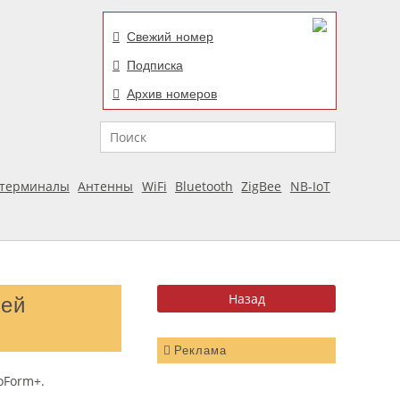
Свежий номер
Подписка
Архив номеров
Поиск
отерминалы
Антенны
WiFi
Bluetooth
ZigBee
NB-IoT
лей
Реклама
oForm+.