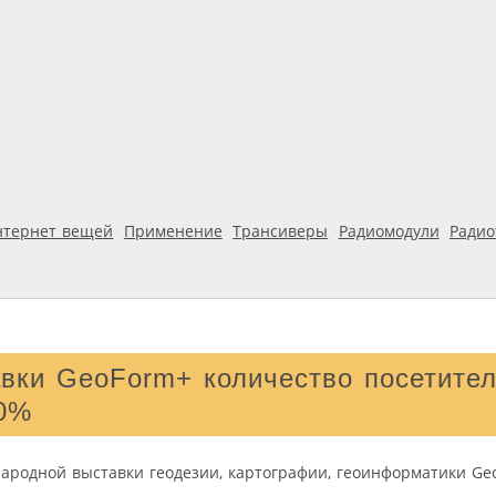
нтернет вещей
Применение
Трансиверы
Радиомодули
Ради
авки GeoForm+ количество посетите
50%
народной выставки геодезии, картографии, геоинформатики Ge