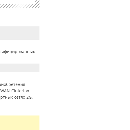
алифицированных
приобретения
PWAN Cinterion
ртных сетях 2G.