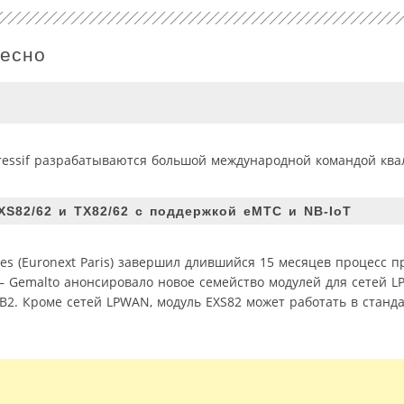
ресно
ressif разрабатываются большой международной командой кв
XS82/62 и TX82/62 с поддержкой eMTC и NB-IoT
es (Euronext Paris) завершил длившийся 15 месяцев процесс 
— Gemalto анонсировало новое семейство модулей для сетей L
NB2. Кроме сетей LPWAN, модуль EXS82 может работать в станда