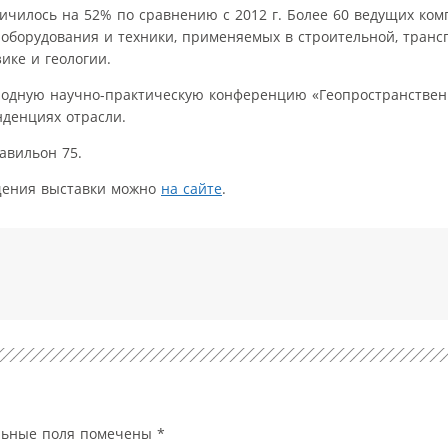
личилось на 52% по сравнению с 2012 г. Более 60 ведущих ком
оборудования и техники, применяемых в строительной, транс
зике и геологии.
народную научно-практическую конференцию «Геопространстве
нденциях отрасли.
павильон 75.
ещения выставки можно
на сайте
.
льные поля помечены
*