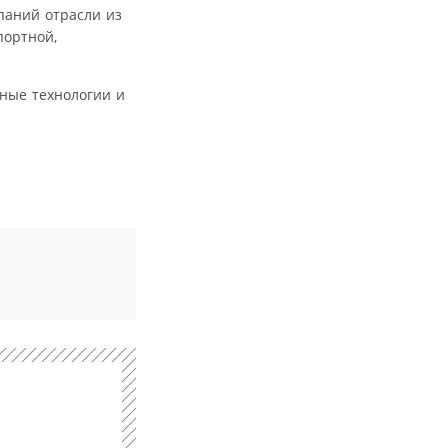
паний отрасли из
портной,
нные технологии и