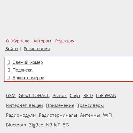
О Журнале
Авторам
Редакция
Войти
|
Регистрация
Свежий номер
Подписка
Архив номеров
GSM
GPS/ГЛОНАСС
Рынок
Софт
RFID
LoRaWAN
Интернет вещей
Применение
Трансиверы
Радиомодули
Радиотерминалы
Антенны
WiFi
Bluetooth
ZigBee
NB-IoT
5G