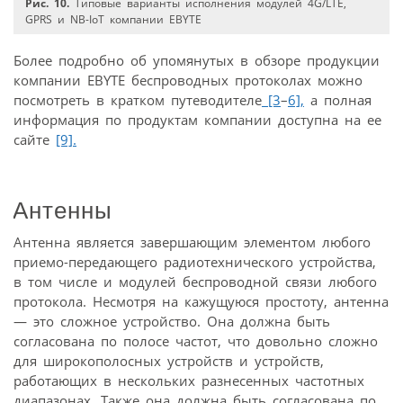
Рис. 10.
Типовые варианты исполнения модулей 4G/LTE,
GPRS и NB-IoT компании EBYTE
Более подробно об упомянутых в обзоре продукции
компании EBYTE беспроводных протоколах можно
посмотреть в кратком путеводителе
[3
–
6],
а полная
информация по продуктам компании доступна на ее
сайте
[9].
Антенны
Антенна является завершающим элементом любого
приемо-передающего радиотехнического устройства,
в том числе и модулей беспроводной связи любого
протокола. Несмотря на кажущуюся простоту, антенна
— это сложное устройство. Она должна быть
согласована по полосе частот, что довольно сложно
для широкополосных устройств и устройств,
работающих в нескольких разнесенных частотных
диапазонах. Также она должна быть согласована по