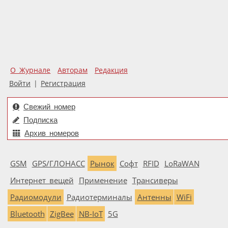
О Журнале
Авторам
Редакция
Войти
|
Регистрация
Свежий номер
Подписка
Архив номеров
GSM
GPS/ГЛОНАСС
Рынок
Софт
RFID
LoRaWAN
Интернет вещей
Применение
Трансиверы
Радиомодули
Радиотерминалы
Антенны
WiFi
Bluetooth
ZigBee
NB-IoT
5G