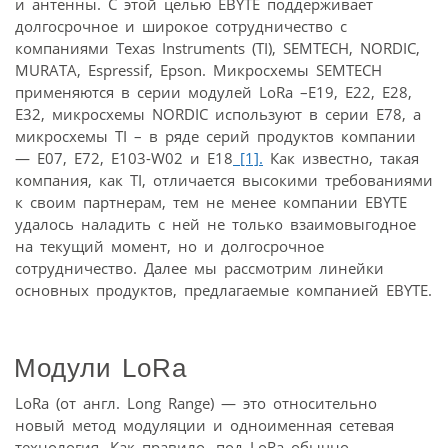
и антенны. С этой целью EBYTE поддерживает
долгосрочное и широкое сотрудничество с
компаниями Texas Instruments (TI), SEMTECH, NORDIC,
MURATA, Espressif, Epson. Микросхемы SEMTECH
применяются в серии модулей LoRa –E19, E22, E28,
E32, микросхемы NORDIC используют в серии E78, а
микросхемы TI – в ряде серий продуктов компании
— E07, E72, E103-W02 и E18
[1].
Как известно, такая
компания, как TI, отличается высокими требованиями
к своим партнерам, тем не менее компании EBYTE
удалось наладить с ней не только взаимовыгодное
на текущий момент, но и долгосрочное
сотрудничество. Далее мы рассмотрим линейки
основных продуктов, предлагаемые компанией EBYTE.
Модули LoRa
LoRa (от англ. Long Range) — это относительно
новый метод модуляции и одноименная сетевая
технология. Как правило, под LoRa обычно