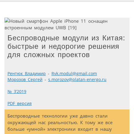
Беспроводные модули из Китая:
быстрые и недорогие решения
для сложных проектов
Рентюк Владимир
-
Rvk.modul@gmail.com
Морозов Сергей
-
s.morozov@platan-energo.ru
№ 3’2019
PDF версия
Беспроводные технологии уже давно стали
окружающей нас реальностью. К тому же все
больше «умной» электроники входит в нашу