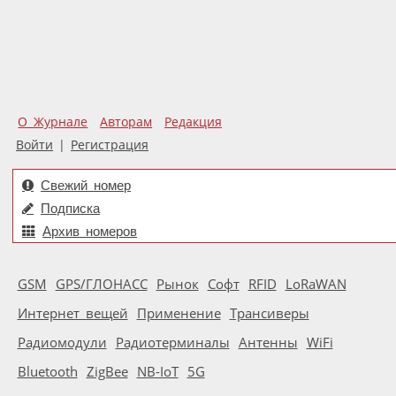
О Журнале
Авторам
Редакция
Войти
|
Регистрация
Свежий номер
Подписка
Архив номеров
GSM
GPS/ГЛОНАСС
Рынок
Софт
RFID
LoRaWAN
Интернет вещей
Применение
Трансиверы
Радиомодули
Радиотерминалы
Антенны
WiFi
Bluetooth
ZigBee
NB-IoT
5G