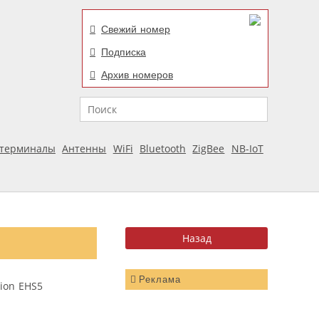
Свежий номер
Подписка
Архив номеров
Поиск
отерминалы
Антенны
WiFi
Bluetooth
ZigBee
NB-IoT
Реклама