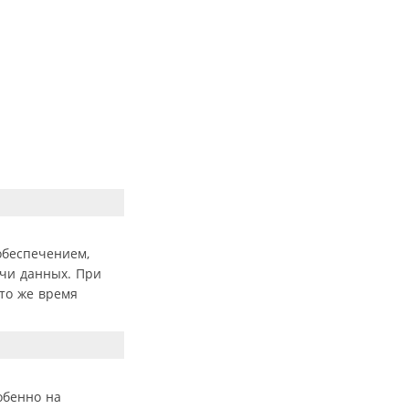
обеспечением,
ачи данных. При
 то же время
обенно на