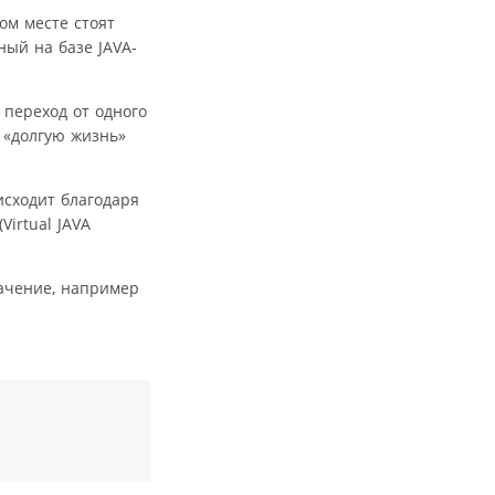
ом месте стоят
ный на базе JAVA-
переход от одного
т «долгую жизнь»
исходит благодаря
irtual JAVA
начение, например