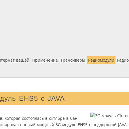
нтернет вещей
Применение
Трансиверы
Радиомодули
Ради
одуль EHS5 с JAVA
 которая состоялась в октябре в Сан-
нонсировала новый мощный 3G-модуль EHS5 с поддержкой JAVA.