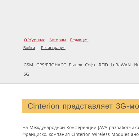
О Журнале
Авторам
Редакция
Войти
|
Регистрация
GSM
GPS/ГЛОНАСС
Рынок
Софт
RFID
LoRaWAN
И
5G
Cinterion представляет 3G-м
На Международной Конференции JAVA-разработчиков,
Франциско, компания Cinterion Wireless Modules а