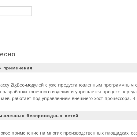
ресно
о применения
классу ZigBee-модулей с уже предустановленным программным 
и разработки конечного изделия и упрощается процесс перед
учаев, работает под управлением внешнего хост-процессора. В
мышленных беспроводных сетей
кое применение на многих производственных площадках, ос