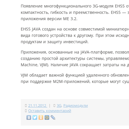
Появление многофункционального 3G-модуля EHS5 от
компактность, гибкость и преемственность. EHS5 — 
приложения версии МЕ 3.2.
EHS5 JAVA создан на основе совместимой миниатюр
вида готового устройства к другому. При этом исхо
продуктам и защиту инвестиций.
Приложения, основанные на JAVA-платформе, позво
созданию простой архитектуры системы, управляемо
Machine, VJM). Наличие JAVA сокращает затраты на
VJM обладает важной функцией удаленного обновле
при поддержке M2M-приложений, которые могут сущ
21.11.2012
|
3G
,
Радиомодули
Оставить комментарий