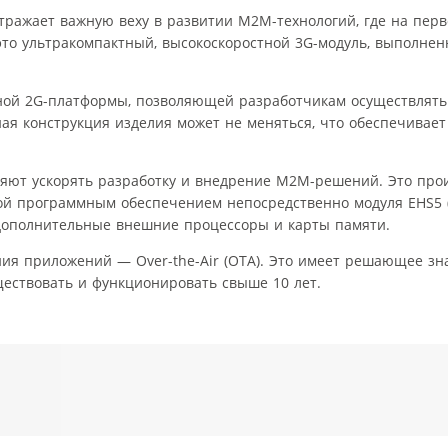
ражает важную веху в развитии M2M-технологий, где на перв
это ультракомпактный, высокоскоростной 3G-модуль, выполнен
ной 2G-платформы, позволяющей разработчикам осуществлять 
дная конструкция изделия может не меняться, что обеспечивае
ляют ускорять разработку и внедрение М2М-решений. Это про
й программным обеспечением непосредственно модуля EHS5 (V
 дополнительные внешние процессоры и карты памяти.
ния приложений — Over-the-Air (OTA). Это имеет решающее з
ествовать и функционировать свыше 10 лет.