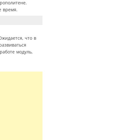
трополитене.
е время.
Ожидается, что в
развиваться
работе модуль,