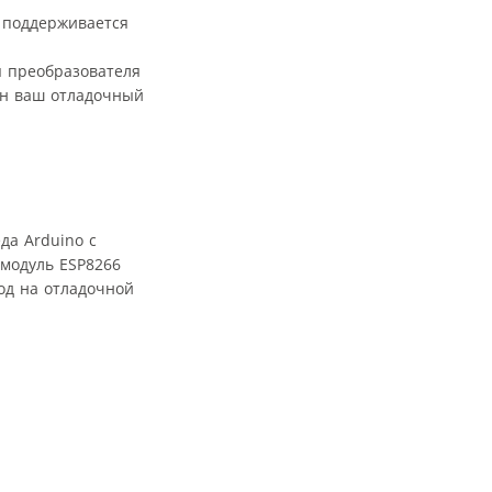
, поддерживается
я преобразователя
ен ваш отладочный
еда Arduino с
 модуль ESP8266
иод на отладочной