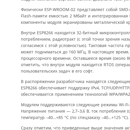
Физически ESP-WROOM-02 представляет собой SMD-мо
Flash-памяти емкостью 2 Mбайт и интегрированная 
компоненты модуля экранированы металлической кр
Внутри ESP8266 находится 32-битный микроконтролле
потреблением, радиотракт (с этой точки зрения на
согласимся с этой условностью). Тактовая частота 
может подниматься до 160 МГц. В настоящее время,
процессорного времени. Оставшееся время (около 8
отметить, что внутри модуля находится RTOS (опер
пользовательских задач в его софт.
В распоряжении разработчика находятся следующие
ESP8266 обеспечивает поддержку IPv4, TCP/UDP/HTTP/
обеспечивается применением технологий WPA/WPA2,
Модулем поддерживаются следующие режимы Wi-Fi-соед
Напряжение питания — 2,7–3,6 В, ток потребления (
температур –40…+85 °С (по спецзаказу –40…+125 °С).
Сразу отметим, что приведенные выше значения ак