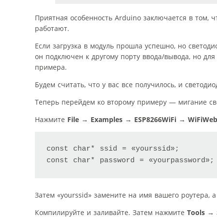
Приятная особенность Arduino заключается в том, ч
работают.
Если загрузка в модуль прошла успешно, но светоди
он подключен к другому порту ввода/вывода, но дл
примера.
Будем считать, что у вас все получилось, и светодио
Теперь перейдем ко второму примеру — мигание св
Нажмите
File
→
Examples
→
ESP8266WiFi
→
WiFiWeb
const char* ssid = «your­ssid»;

const char* password = «your­password»;
Затем «your­ssid» замените на имя вашего роутера, а
Компилируйте и заливайте. Затем нажмите
Tools
→