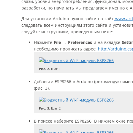
связи, уровни энергопотребления, функционал, можн
разработки, но начинать мы предлагаем именно с A
Для установки Arduino нужно зайти на сайт
www.ardu
следовать всем инструкциям этого сайта и установи
следуйте инструкциям, приведенным ниже:
Нажмите
File
→
Preferences
и на вкладке
Setti
необходимо прописать адрес:
http://arduino.e
Рис. 2.
Шаг 1
Добавьте ESP8266 в Arduino (рекомендую имен
(рис. 3).
Рис. 3.
Шаг 2
В поиске наберите ESP8266. В нижнем окне поя