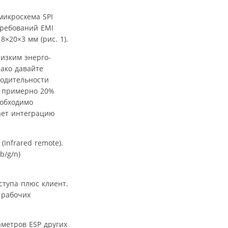
микросхема SPI
требований EMI
20×3 мм (рис. 1).
низким энерго­
нако давайте
водительности
т примерно 20%
еобходимо
ает интеграцию
 (Infrared remote).
b/g/n)
ступа плюс клиент.
 рабочих
метров ESP других