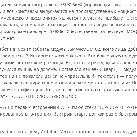
водителем микроконтроллера ESP8266EX («производитель» — это
ик, и все кристаллы выпускаются на производственных мощност
 коммерческого предприятия является получение прибыли. С эт
продавать, и компания, имеющая соответствующие знания и к
и «микроконтроллер» ESP8266EX (естественно, существует MOQ
X нет).
аботчик может собрать модуль ESP-WROOM-02, всего лишь доба
элементов. В Интернете можно легко найти более двух-трех де
 ними нет никакой разницы. Но, как говорится, «дьявол кроетс
чился лучше, но дороже. Поставили дешевый кварц — модуль
антенн и не пожалели денег на «правильный» текстолит — пол
е сделали экранирование и скопировали чертеж антенны из И
одну сертификацию. Кстати, если говорить о сертификации, т
ты: FCC/CE/TELEC/KCC/SRRC/IC/NCC.
? Во-первых, встроенный Wi-Fi плюс стеки (TCP/UDP/HTTP/FTP)
рованность. В-третьих, быстрый старт. Вот как раз о быстром
установить среду Arduino. Узнав о таких возможностях модуля