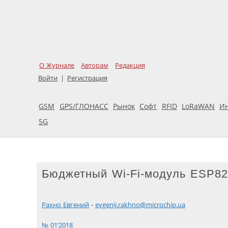
О Журнале
Авторам
Редакция
Войти
|
Регистрация
GSM
GPS/ГЛОНАСС
Рынок
Софт
RFID
LoRaWAN
И
5G
Бюджетный Wi-­Fi-модуль ESP82
Рахно Евгений
-
evgenij.rakhno@microchip.ua
№ 01’2018