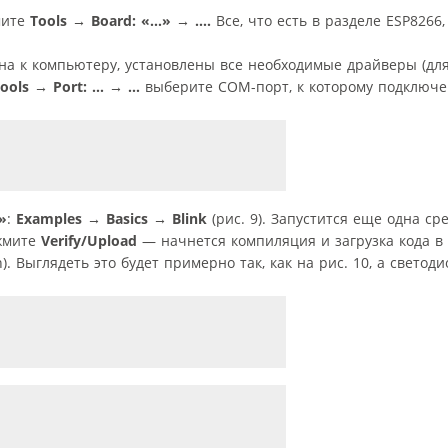
мите
Tools
→
Board: «…»
→
….
Все, что есть в разделе ESP8266
ена к компьютеру, установлены все необходимые драйверы (дл
Tools
→
Port: …
→
…
выберите COM-порт, к которому подключ
»
:
Examples
→
Basics
→
Blink
(рис. 9). Запустится еще одна ср
ажмите
Verify/Upload
— начнется компиляция и загрузка кода в
). Выглядеть это будет примерно так, как на рис. 10, а светод