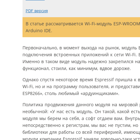
PDF версия
В статье рассматривается Wi­-Fi-модуль ESP-­WROO
Arduino IDE.
Первоначально, в момент выхода на рынок, модуль
подключения встроенных приложений к сети Wi-Fi.
Именно в таком виде модуль надежно закрепился н
функционал, стоили, как минимум, вдвое дороже.
Однако спустя некоторое время Espressif пришла к 
Wi-Fi, но и на программу пользователя, и предоста
ESP8266», столь любимый «ардуинщиками».
Политика продвижения данного модуля на мировой 
необычной: «У нас есть модуль. Он такой, какой ест
модуля мы берем на себя, а софт отдаем вам. Внутрь
непосредственно к регистрам, мы вас не пустим, но
библиотеки для работы со всей периферией, имеющей
модули компании Espressif заняли довольно-таки у