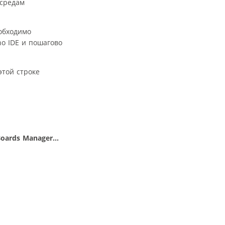
 средам
еобходимо
no IDE и пошагово
этой строке
oards Manager…