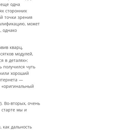
 еще одна
ях сторонних
ой точки зрения
валификацию, может
, однако
вив кварц,
сятков модулей,
я в деталях»:
 получился чуть
учили хороший
нтернета —
о «оригинальный
. Во-вторых, очень
 старте мы и
, как дальность