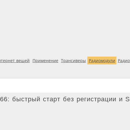
нтернет вещей
Применение
Трансиверы
Радиомодули
Ради
66: быстрый старт без регистрации и 