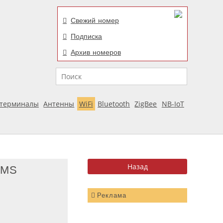
Свежий номер
Подписка
Архив номеров
Поиск
отерминалы
Антенны
WiFi
Bluetooth
ZigBee
NB-IoT
SMS
Реклама