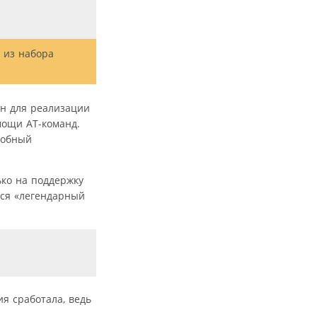
ы из набора
ен для реализации
мощи АТ-команд.
добный
ько на поддержку
лся «легендарный
ия сработала, ведь