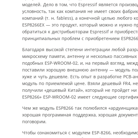
моделей. Дело в том, что Espressif является произ
условность, так как компания не имеет своих фабр
компаний (т. н. fabless), а конечной целью любого
ESP8266EX — это продукт, который можно и нужно 
обратиться к дистрибьюторам Espressif и приобрест
принципиальных проблем с приобретением ESP8266E
Благодаря высокой степени интеграции любой разр
микросхему памяти, антенну и несколько пассивных 
подобных ESP-WROOM-02, и, на первый взгляд, между
поставили хорошую внешнюю антенну — модуль полу
хуже и чуть дешевле. Есть опыт в разработке PCB-
модуль по приемлемой цене. Взяли дешевый FR4, н
получили «дешевый Китай», который не пройдет ни 
ESP8266» ESP-WROOM-02 имеет следующие сертифика
Чем же модуль ESP8266 так полюбился «ардуинщикам»
хорошая программная поддержка, хорошая документи
поговорим.
Чтобы ознакомиться с модулем ESP-8266, необходимо 