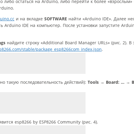
о либо остаться на Arduino, либо перейти к более «взрослым»
rduino.
ino.cc
и на вкладке
SOFTWARE
найти «Arduino IDE». Далее н
ть Arduino IDE на компьютер. После установки запустите Ardui
ngs
найдите строку «Additional Board Manager URLs» (рис. 2). В 
sp8266.com/stable/package_esp8266com_index.json
.
но такую последовательность действий):
Tools
→
Board: …
→
B
вится esp8266 by ESP8266 Community (рис. 4).