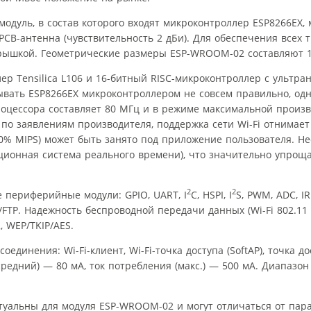
дуль, в состав которого входят микроконтроллер ESP8266EX, 
PCB-антенна (чувствительность 2 дБи). Для обеспечения всех 
ышкой. Геометрические размеры ESP-WROOM-02 составляют 18×
р Tensilica L106 и 16-битный RISC-микроконтроллер с ультра
зывать ESP8266EX микроконтроллером не совсем правильно, од
процессора составляет 80 МГц и в режиме максимальной произ
 по заявлениям производителя, поддержка сети Wi-Fi отнимае
0% MIPS) может быть занято под приложение пользователя. Н
ационная система реального времени), что значительно упрощ
2
2
 периферийные модули: GPIO, UART, I
C, HSPI, I
S, PWM, ADC, IR
FTP. Надежность беспроводной передачи данных (Wi-Fi 802.11 
 WEP/TKIP/AES.
инения: Wi-Fi-клиент, Wi-Fi-точка доступа (SoftAP), точка до
средний) — 80 мА, ток потребления (макс.) — 500 мА. Диапазон
туальны для модуля ESP-WROOM-02 и могут отличаться от пара