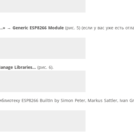
«…»
→
Generic ESP8266 Module
(рис. 5) (если у вас уже есть от
nage Libraries…
(рис. 6).
отеку ESP8266 Built­In by Simon Peter, Markus Sattler, Ivan Gro