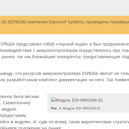
M-­02 (ESP8266) компании Espressif Systems, приведены пример
 ESP8266 представлял собой «черный ящик» и был предназнач
 Взаимодействие с микроконтроллером осуществлялось при по
а рынке, так как ближайшие конкуренты, предоставляющие по
выводу, что ресурсов микроконтроллера ESP8266 хватит не тол
вила разработчикам комплект документации на него. Так появи
рынок была весьма
ь. Схемотехнику
Рис. 1.
Модуль ESP-WROOM-02
 модуля,
 предоставим
ся в модуле». И, судя по всему, такая маркетинговая стратег
стойчивое положение на рынке.