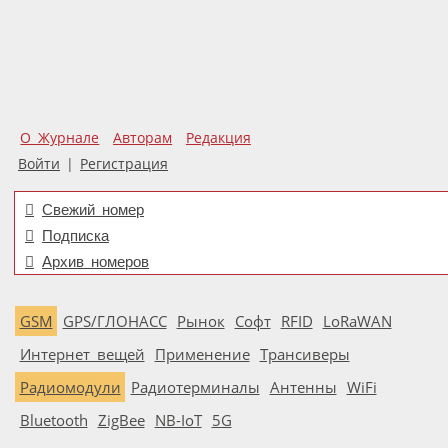
О Журнале
Авторам
Редакция
Войти
|
Регистрация
Свежий номер
Подписка
Архив номеров
GSM
GPS/ГЛОНАСС
Рынок
Софт
RFID
LoRaWAN
Интернет вещей
Применение
Трансиверы
Радиомодули
Радиотерминалы
Антенны
WiFi
Bluetooth
ZigBee
NB-IoT
5G