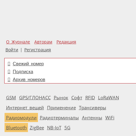
О Журнале
Авторам
Редакция
Войти
|
Регистрация
Свежий номер
Подписка
Архив номеров
GSM
GPS/ГЛОНАСС
Рынок
Софт
RFID
LoRaWAN
Интернет вещей
Применение
Трансиверы
Радиомодули
Радиотерминалы
Антенны
WiFi
Bluetooth
ZigBee
NB-IoT
5G