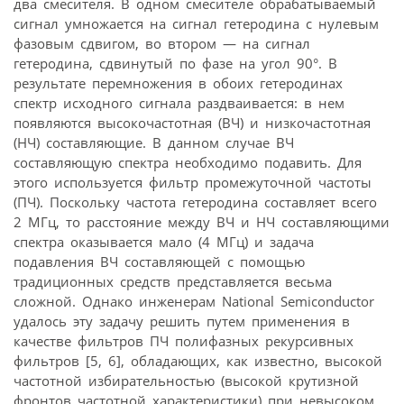
два смесителя. В одном смесителе обрабатываемый
сигнал умножается на сигнал гетеродина с нулевым
фазовым сдвигом, во втором — на сигнал
гетеродина, сдвинутый по фазе на угол 90°. В
результате перемножения в обоих гетеродинах
спектр исходного сигнала раздваивается: в нем
появляются высокочастотная (ВЧ) и низкочастотная
(НЧ) составляющие. В данном случае ВЧ
составляющую спектра необходимо подавить. Для
этого используется фильтр промежуточной частоты
(ПЧ). Поскольку частота гетеродина составляет всего
2 МГц, то расстояние между ВЧ и НЧ составляющими
спектра оказывается мало (4 МГц) и задача
подавления ВЧ составляющей с помощью
традиционных средств представляется весьма
сложной. Однако инженерам National Semiconductor
удалось эту задачу решить путем применения в
качестве фильтров ПЧ полифазных рекурсивных
фильтров [5, 6], обладающих, как известно, высокой
частотной избирательностью (высокой крутизной
фронтов частотной характеристики) при невысоком