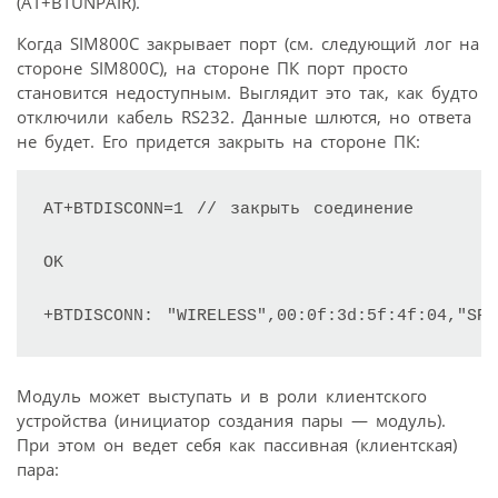
(AT+BTUNPAIR).
Когда SIM800С закрывает порт (см. следующий лог на
стороне SIM800С), на стороне ПК порт просто
становится недоступным. Выглядит это так, как будто
отключили кабель RS232. Данные шлются, но ответа
не будет. Его придется закрыть на стороне ПК:
AT+BTDISCONN=1 // закрыть соединение

OK

+BTDISCONN: "WIRELESS",00:0f:3d:5f:4f:04,"SP
Модуль может выступать и в роли клиентского
устройства (инициатор создания пары — модуль).
При этом он ведет себя как пассивная (клиентская)
пара: