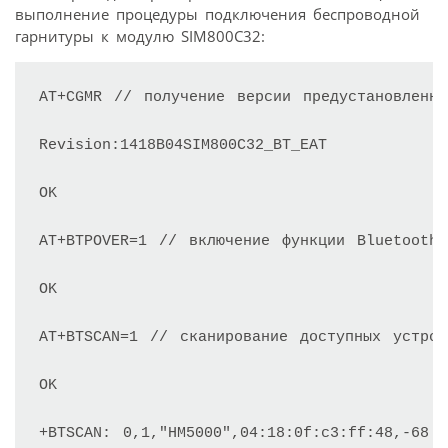
выполнение процедуры подключения беспроводной
гарнитуры к модулю SIM800C32:
AT+CGMR // получение версии предустановленно
Revision:1418B04SIM800C32_BT_EAT

OK

AT+BTPOVER=1 // включение функции Bluetooth

OK

AT+BTSCAN=1 // сканирование доступных устройс
OK

+BTSCAN: 0,1,"HM5000",04:18:0f:c3:ff:48,-68 /