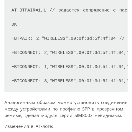
AT+BTPAIR=1,1 // задается сопряжение с пасси
OK

+BTPAIR: 2,"WIRELESS",00:0f:3d:5f:4f:04 // ус
+BTCONNECT: 2,"WIRELESS",00:0f:3d:5f:4f:04,"
+BTCONNECT: 1,"WIRELESS",00:0f:3d:5f:4f:04,"HF
+BTCONNECT: 3,"WIRELESS",00:0f:3d:5f:4f:04,"
Аналогичным образом можно установить соединение
между устройствами по профилю SPP в прозрачном
режиме, сделав модуль серии SIM800x невидимым.
Изменения в AT-логе: