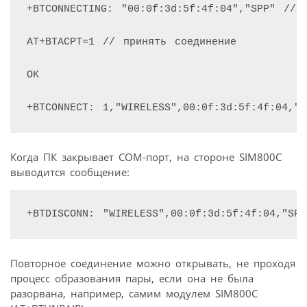
+BTCONNECTING: "00:0f:3d:5f:4f:04","SPP" // 
AT+BTACPT=1 // принять соединение

OK

+BTCONNECT: 1,"WIRELESS",00:0f:3d:5f:4f:04,"
Когда ПК закрывает COM-порт, на стороне SIM800C
выводится сообщение:
+BTDISCONN: "WIRELESS",00:0f:3d:5f:4f:04,"SPP
Повторное соединение можно открывать, не проходя
процесс образования пары, если она не была
разорвана, например, самим модулем SIM800С