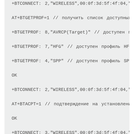
+BTCONNECT: 2,"WIRELESS",00:0f:3d:5f:4f:04,"
AT+BTGETPROF=1 // получить список доступных 
+BTGETPROF: 8,"AVRCP(Target)" // доступен пр
+BTGETPROF: 7,"HFG" // доступен профиль HFG

+BTGETPROF: 4,"SPP" // доступен профиль SPP

OK

+BTCONNECT: 2,"WIRELESS",00:0f:3d:5f:4f:04,"
AT+BTACPT=1 // подтверждение на установление
OK

+BTCONNECT: 3,"WIRELESS",00:0f:3d:5f:4f:04,"S