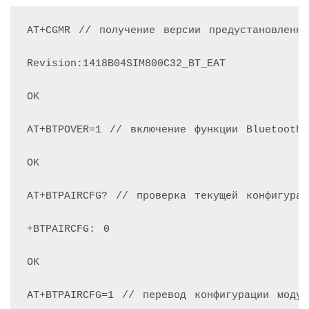
AT+CGMR // получение версии предустановленно
Revision:1418B04SIM800C32_BT_EAT

OK

AT+BTPOVER=1 // включение функции Bluetooth

OK

AT+BTPAIRCFG? // проверка текущей конфигурац
+BTPAIRCFG: 0

OK

AT+BTPAIRCFG=1 // перевод конфигурации модул