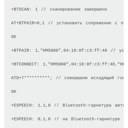
+BTSCAN: 1 // сканирование завершено

AT+BTPAIR=0,1 // установить сопряжение с пер
OK

+BTPAIR: 1,"HM5000",04:18:0f:c3:ff:48 // уста
+BTCONNECT: 1,"HM5000",04:18:0f:c3:ff:48,"HF
ATD+7**********; // совершаем исходящий голо
OK

+ESPEECH: 1,1,0 // Bluetooth-гарнитура автом
+ESPEECH: 0,1,0 // на Bluetooth-гарнитуре бы