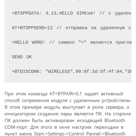
+BTSPPDATA: 3,13,HELLO SIMCom! // с удаленно
AT+BTSPPSEND=12 // отправка на удаленную сто
>HELLO WORD! // символ ">" является приглаш
SEND OK

+BTDISCONN: "WIRELESS",00:0f:3d:5f:4f:04,"SP
При этом команда AT+BTPAIR=0,1 задает активный
способ сопряжения модуля с удаленным устройством.
В этом примере модуль выступает в роли сервера, а
инициатором создания пары является ПК. На стороне
ПК должен быть активирован исходящий Bluetooth
COM-порт. Для этого в окне настроек переходим в
пункт меню Start->Settings->Control Pannel->Bluetooth