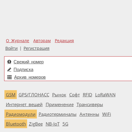
О Журнале
Авторам
Редакция
Войти
|
Регистрация
Свежий номер
Подписка
Архив номеров
GSM
GPS/ГЛОНАСС
Рынок
Софт
RFID
LoRaWAN
Интернет вещей
Применение
Трансиверы
Радиомодули
Радиотерминалы
Антенны
WiFi
Bluetooth
ZigBee
NB-IoT
5G