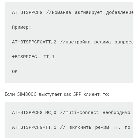
AT+BTSPPCFG //команда активирует добавление
Пример:

AT+BTSPPCFG=TT,2 //настройка режима запроса T
+BTSPPCFG: TT,1

Если SIM800С выступает как SPP клиент, то:
AT+BTSPPCFG=MC,0 //muti-connect необходимо от
AT+BTSPPCFG=TT,1 // включить режим ТТ, по ум