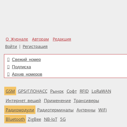
О Журнале
Авторам
Редакция
Войти
|
Регистрация
Свежий номер
Подписка
Архив номеров
GSM
GPS/ГЛОНАСС
Рынок
Софт
RFID
LoRaWAN
Интернет вещей
Применение
Трансиверы
Радиомодули
Радиотерминалы
Антенны
WiFi
Bluetooth
ZigBee
NB-IoT
5G