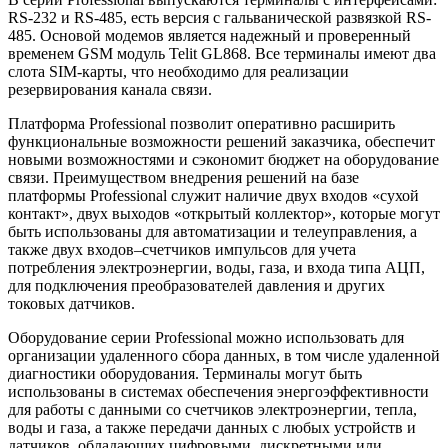
RS-232 и RS-485, есть версия с гальванической развязкой RS-
485. Основой модемов является надежный и проверенный
временем GSM модуль Telit GL868. Все терминалы имеют два
слота SIM-карты, что необходимо для реализации
резервирования канала связи.
Платформа Professional позволит оперативно расширить
функциональные возможности решений заказчика, обеспечит
новыми возможностями и сэкономит бюджет на оборудование
связи. Преимуществом внедрения решений на базе
платформы Professional служит наличие двух входов «сухой
контакт», двух выходов «открытый коллектор», которые могут
быть использованы для автоматизации и телеуправления, а
также двух входов–счетчиков импульсов для учета
потребления электроэнергии, воды, газа, и входа типа АЦП,
для подключения преобразователей давления и других
токовых датчиков.
Оборудование серии Professional можно использовать для
организации удаленного сбора данных, в том числе удаленной
диагностики оборудования. Терминалы могут быть
использованы в системах обеспечения энергоэффективности
для работы с данными со счетчиков электроэнергии, тепла,
воды и газа, а также передачи данных с любых устройств и
датчиков, обладающих цифровыми, дискретными или