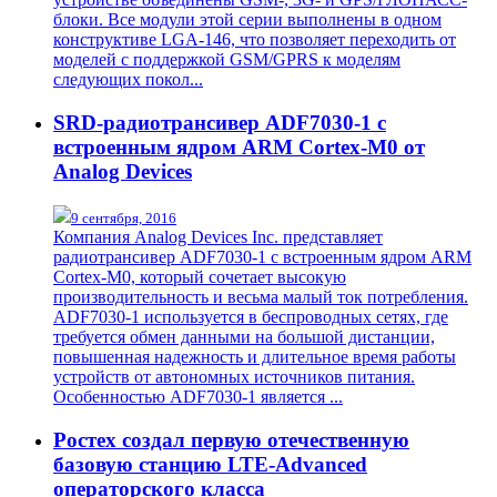
блоки. Все модули этой серии выполнены в одном
конструктиве LGA-146, что позволяет переходить от
моделей с поддержкой GSM/GPRS к моделям
следующих покол...
SRD-радиотрансивер ADF7030-1 с
встроенным ядром ARM Cortex-M0 от
Analog Devices
9 сентября, 2016
Компания Analog Devices Inc. представляет
радиотрансивер ADF7030-1 с встроенным ядром ARM
Cortex-M0, который сочетает высокую
производительность и весьма малый ток потребления.
ADF7030-1 используется в беспроводных сетях, где
требуется обмен данными на большой дистанции,
повышенная надежность и длительное время работы
устройств от автономных источников питания.
Особенностью ADF7030-1 является ...
Ростех создал первую отечественную
базовую станцию LTE-Advanced
операторского класса