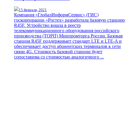
15 февраля, 2021
Компания «ГлобалИнформСервис» (ГИС)
госкорпорации «Ростех» разработала базовую станцию
R45F. Устройство вошла в реестр
телекоммуникационного оборудования российского
производства (ТОРП) Минпромторга России. Базовая
станция R45F поддерживает стандарт LTE и LTE-A и
обеспечивает доступ абонентских терминалов к сети
связи 4G. Стоимость базовой станции будет
сопоставима со стоимостью аналогичного ...